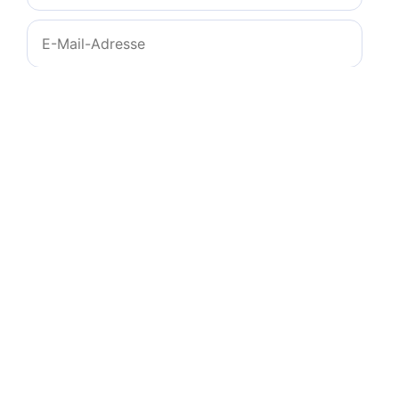
E-
Mail-
Adresse
Website
Name, E-Mail-Adresse und Website in diesem
Browser für meinen nächsten Kommentar
speichern.
© 2011-2026
zeichencheck.de
-
info@ms-