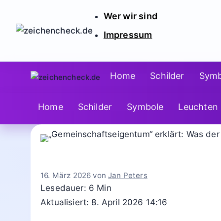
Zum
Wer wir sind
Inhalt
Impressum
springen
Home
Schilder
Symb
Home
Schilder
Symbole
Leuchten
16. März 2026
von
Jan Peters
Lesedauer: 6 Min
Aktualisiert: 8. April 2026 14:16