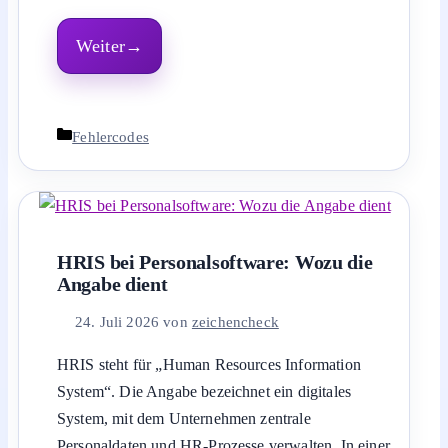
Weiter
Kategorien
Fehlercodes
HRIS bei Personalsoftware: Wozu die
Angabe dient
24. Juli 2026
von
zeichencheck
HRIS steht für „Human Resources Information
System“. Die Angabe bezeichnet ein digitales
System, mit dem Unternehmen zentrale
Personaldaten und HR-Prozesse verwalten. In einer