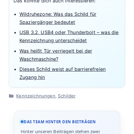
Das könnte dich auch interessieren:
Wildruhezone: Was das Schild für
Spaziergänger bedeutet
USB 3.2, USB4 oder Thunderbolt – was die
Kennzeichnung unterscheidet
Was heißt Tür verriegelt bei der
Waschmaschine?
Dieses Schild weist auf barrierefreien
Zugang hin
Kategorien
Kennzeichnungen
,
Schilder
DAS TEAM HINTER DEN BEITRÄGEN
Hinter unseren Beiträgen stehen zwei