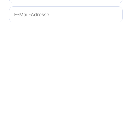
E-
Mail-
Adresse
Website
Name, E-Mail-Adresse und Website in diesem
Browser für meinen nächsten Kommentar
speichern.
© 2011-2026
zeichencheck.de
-
info@ms-