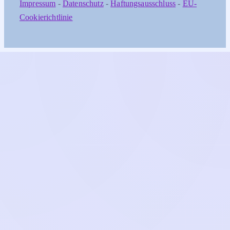
Impressum
-
Datenschutz
-
Haftungsausschluss
-
EU-
Cookierichtlinie