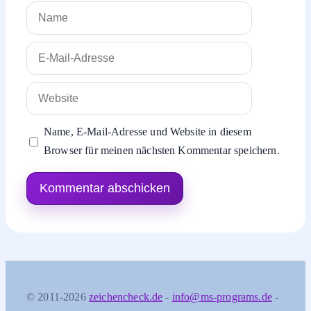
Name
E-
Mail-
Adresse
Website
Name, E-Mail-Adresse und Website in diesem
Browser für meinen nächsten Kommentar speichern.
© 2011-2026
zeichencheck.de
-
info@ms-programs.de
-