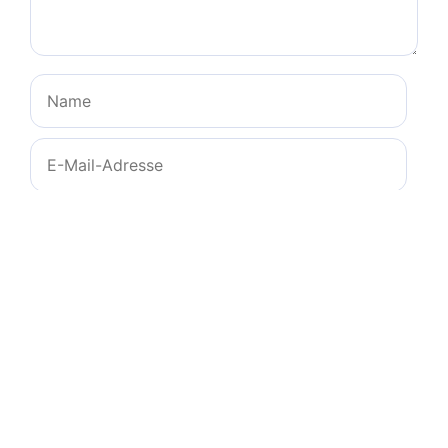
Name
E-
Mail-
Adresse
Website
Name, E-Mail-Adresse und Website in diesem
Browser für meinen nächsten Kommentar
speichern.