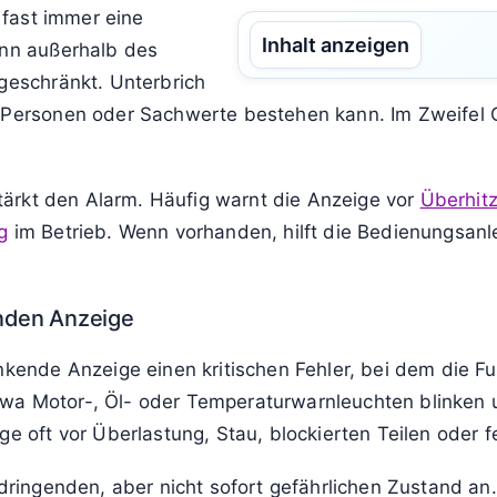
ole
Leuchten
Fehler
Textmeldungen
Ke
Fehler
Textmeldungen
Kennzeichnungen
 Bedeutung und was zu tun ist
e fast immer eine
Inhalt anzeigen
ann außerhalb des
ngeschränkt. Unterbrich
r Personen oder Sachwerte bestehen kann. Im Zweifel 