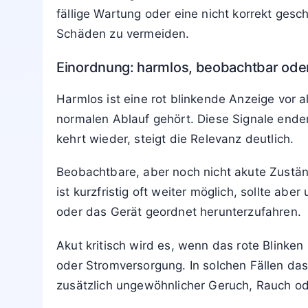
Rot steht für hohe Dringlichkeit, Blinken ve
Teilen, defekten Sensoren oder einer
Störun
Blinkcodes eindeutig zuzuordnen.
Typische Bedeutungen einer rot blink
In vielen Systemen kennzeichnet eine rot bl
riskant werden kann. Im Fahrzeug können et
hinweisen. In Elektrogeräten warnt die Anze
Teilweise zeigt ein rotes Blinken auch einen
fällige Wartung oder eine nicht korrekt gesc
Schäden zu vermeiden.
Einordnung: harmlos, beobachtbar oder
Harmlos ist eine rot blinkende Anzeige vor a