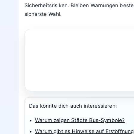
Nein, denn viele Störungen wirken sich erst 
Sicherheitsprobleme.
Wann sollte ein Fachbetrieb eingeschaltet
Wenn die Bedeutung unklar ist, sicherheits
bleibt. Bei Brandgeruch, Rauch oder ungewö
Fazit
Eine rot blinkende Anzeige signalisiert stet
stoppt, die Anleitung zur Klärung des Signa
Sicherheitsrisiken. Bleiben Warnungen beste
sicherste Wahl.