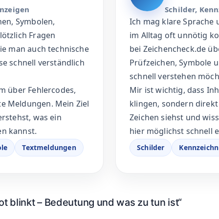
 Autoren, die Zeichen, Symbole, Leuchtanzeigen, Fehle
n. So bekommst du schnelle, klare Antworten ohne un
AUTORIN BEI Z
Mira Ho
MH
anzeigen
Schilder, Ken
chen, Symbolen,
Ich mag klare Sprache 
lötzlich Fragen
im Alltag oft unnötig k
wie man auch technische
bei Zeichencheck.de üb
se schnell verständlich
Prüfzeichen, Symbole u