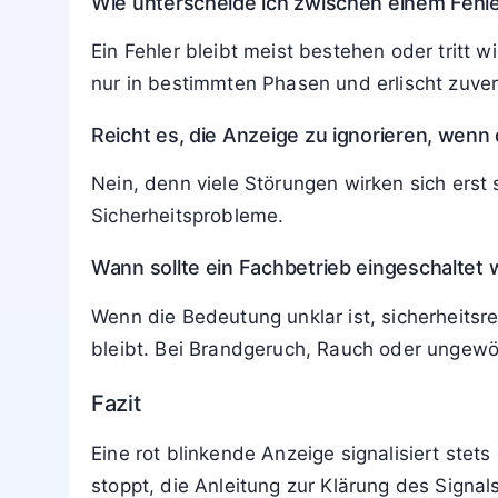
Fragen und Antworten
Was ist das Erste, was ich bei einer rot bli
Unterbrich die Nutzung, schätze mögliche G
Bedeutung der Anzeige in der Anleitung prü
Darf ich ein Gerät weiter benutzen, wenn di
Nur, wenn die Anleitung das Blinken als unkr
auf Überlastung oder Grenzwerte hinweisen
Wie unterscheide ich zwischen einem Fehl
Ein Fehler bleibt meist bestehen oder tritt 
nur in bestimmten Phasen und erlischt zuve
Reicht es, die Anzeige zu ignorieren, wenn 