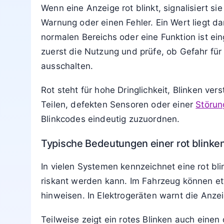
Home
Schilder
Symb
Home
Schilder
Symbole
Leuchten
Warum eine Anzeige rot blinkt –
7. März 2026
von
Mira Hoffmann
Lesedauer: 4 Min
Aktualisiert: 7. März 2026 22:56
Wenn eine Anzeige rot blinkt, signalisiert si
Warnung oder einen Fehler. Ein Wert liegt d
normalen Bereichs oder eine Funktion ist ei
zuerst die Nutzung und prüfe, ob Gefahr fü
ausschalten.