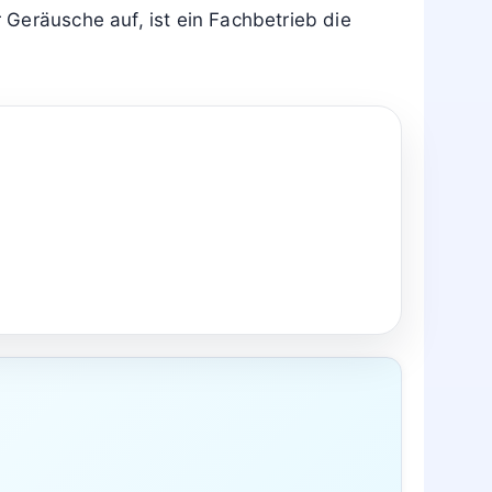
oriert, riskiert Folgeschäden und
 Warnung trotz einfacher Prüfungen bestehen
hen.
angen werden. Wer das Gerät kontrolliert
hläuche prüft, vermeidet Folgeschäden und
Geräusche auf, ist ein Fachbetrieb die