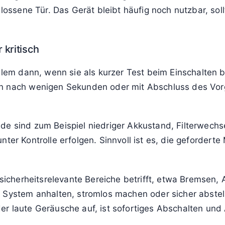
rstärkt den Alarm. Häufig warnt die Anzeige vor
Überhit
g
im Betrieb. Wenn vorhanden, hilft die Bedienungsanl
enden Anzeige
inkende Anzeige einen kritischen Fehler, bei dem die F
wa Motor-, Öl- oder Temperaturwarnleuchten blinken 
ige oft vor Überlastung, Stau, blockierten Teilen oder
 dringenden, aber nicht sofort gefährlichen Zustand an.
hlossene Tür. Das Gerät bleibt häufig noch nutzbar, so
 kritisch
llem dann, wenn sie als kurzer Test beim Einschalten b