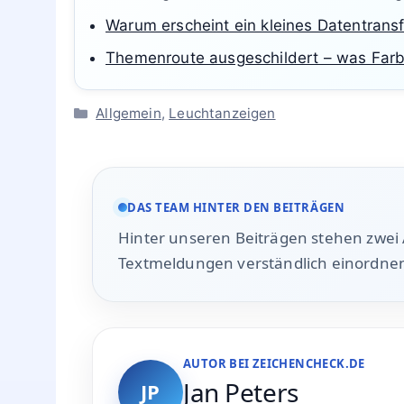
Das könnte dich auch interessieren:
Warum zeigen Städte Bus-Symbole?
Warum gibt es Hinweise auf Erstöffnung
Warum erscheint ein kleines Datentrans
Themenroute ausgeschildert – was Far
Kategorien
Allgemein
,
Leuchtanzeigen