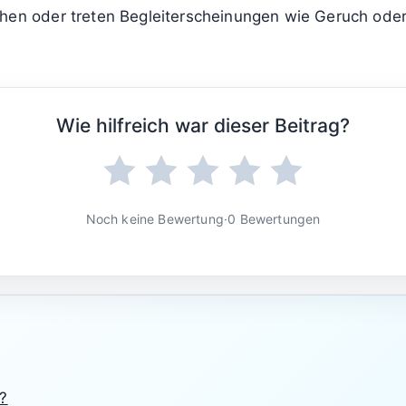
später spürbar aus. Wer eine rot blinkende Anzeige ign
 werden?
relevante Komponenten betroffen sein können oder die
hnlichen Geräuschen immer sofort Fachleute hinzuzie
s erhöhte Aufmerksamkeit und sollte nie achtlos überg
ls nutzt und grundlegende Teile wie Tür, Sieb oder Sc
hen oder treten Begleiterscheinungen wie Geruch oder 
Wie hilfreich war dieser Beitrag?