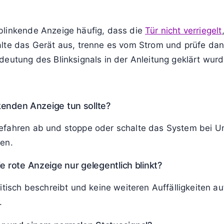
en nach wenigen Sekunden oder mit Abschluss des Vorg
de sind zum Beispiel niedriger Akkustand, Filterwech
er unter Kontrolle erfolgen. Sinnvoll ist es, die geford
 sicherheitsrelevante Bereiche betrifft, etwa Bremsen,
 System anhalten, stromlos machen oder sicher abstell
er laute Geräusche auf, ist sofortiges Abschalten un
blinkende Anzeige häufig, dass die
Tür nicht verriegelt
lte das Gerät aus, trenne es vom Strom und prüfe dan
eutung des Blinksignals in der Anleitung geklärt wurde