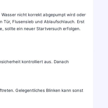
angs. Bleibt das Blinken bestehen oder
sel oder anstehende Wartung. Die Nutzung
erte Maßnahme möglichst bald durchzuführen
 Airbags,
Brandmelder
, Überhitzungsschutz
en und fachkundig prüfen lassen. Tritt
d Abstandhalten notwendig.
, Wasser nicht korrekt abgepumpt wird oder
n Tür, Flusensieb und Ablaufschlauch. Erst
, sollte ein neuer Startversuch erfolgen.