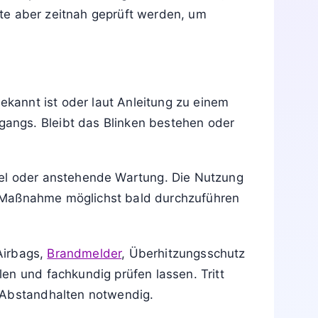
zung
, niedrigen Füllständen, blockierten
eitung, die
Bedeutung des Symbols
oder
unktion eingeschränkt oder die Nutzung
und auf ernste technische Probleme
 fehlenden Sicherheitsabdeckungen.
 Beispiele sind niedriger Batteriestand, bald
llte aber zeitnah geprüft werden, um
ekannt ist oder laut Anleitung zu einem