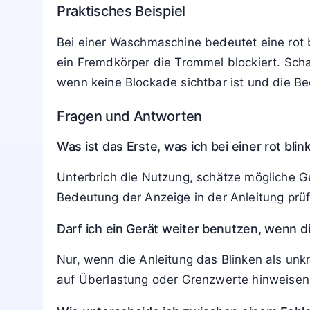
normalen Ablauf gehört. Diese Signale end
kehrt wieder, steigt die Relevanz deutlich.
Beobachtbare, aber noch nicht akute Zustän
ist kurzfristig oft weiter möglich, sollte ab
oder das Gerät geordnet herunterzufahren.
Akut kritisch wird es, wenn das rote Blinken
oder Stromversorgung. In solchen Fällen das
zusätzlich ungewöhnlicher Geruch, Rauch od
Praktisches Beispiel
Bei einer Waschmaschine bedeutet eine rot 
ein Fremdkörper die Trommel blockiert. Scha
wenn keine Blockade sichtbar ist und die Bed