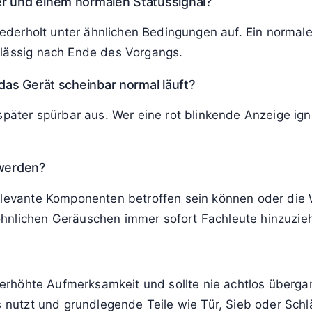
nkenden Anzeige tun sollte?
efahren ab und stoppe oder schalte das System bei Uns
fen.
e rote Anzeige nur gelegentlich blinkt?
itisch beschreibt und keine weiteren Auffälligkeiten au
.
er und einem normalen Statussignal?
wiederholt unter ähnlichen Bedingungen auf. Ein normale
rlässig nach Ende des Vorgangs.
das Gerät scheinbar normal läuft?