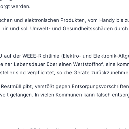
Was bedeut
„durchgestr
tonne bedeutet: Dieses
Inhalt anzeigen
usmüll geworfen werden.
geeignete Sammelstelle
sorgt werden.
trischen und elektronischen Produkten, vom Handy bis 
ng hin und soll Umwelt- und Gesundheitsschäden durch