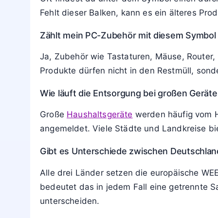
Muss ich vor der Abgabe Daten und Zubeh
Bei Smartphones, Laptops und ähnlichen Gerä
Netzteile und Zubehör kannst du entweder m
Darf ich Geräte mit der durchgestrichene
Du darfst funktionierende Geräte probleml
verpflichtet nur zur getrennten Entsorgung, 
Wie erkenne ich, ob ein altes Gerät vor od
Oft findest du unter dem Symbol einen durc
Fehlt dieser Balken, kann es ein älteres Pr
Zählt mein PC-Zubehör mit diesem Symbol a
Ja, Zubehör wie Tastaturen, Mäuse, Router,
Produkte dürfen nicht in den Restmüll, so