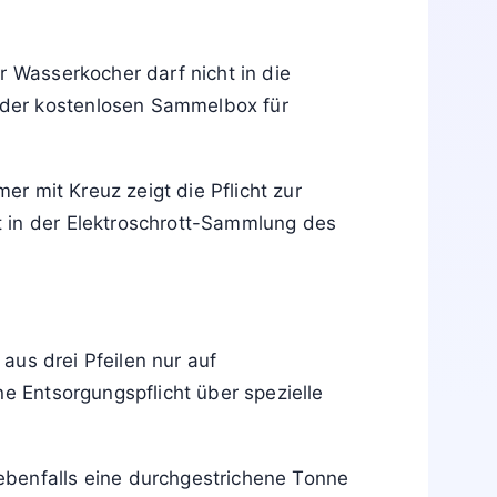
ionsfähig ist. Funktionierende Produkte
Entsorgung als Elektro-Altgerät.
n, Daten sichern oder löschen, Akku oder
ndler-Rücknahme bringen.
e
durchgestrichene Mülltonne
zu sehen. Das
y anschließend beim Wertstoffhof im
r Wasserkocher darf nicht in die
 der kostenlosen Sammelbox für