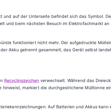
cht mehr nutzt, sollte zuerst prüfen, ob es noch funkt
t werden. Erst wenn das nicht sinnvoll ist, folgt die 
is meistens so aus: Nutzung prüfen, Weitergabe erwäge
Gerät dann zu einer offiziellen Sammelstelle oder Hä
mehr und soll ersetzt werden. Auf der Rückseite ist di
erden gelöscht, die SIM-Karte entfernt und das Hand
.
t und auf der Unterseite befindet sich das Symbol. De
elt und beim nächsten Besuch im Elektrofachmarkt an