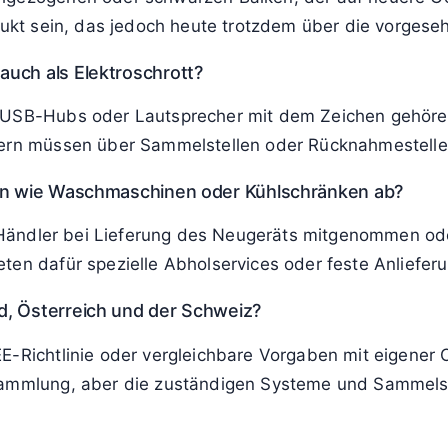
ör entfernen?
ten solltest du persönliche Daten vollständig lösche
it abgeben oder getrennt sammeln, sofern sie ebenfal
n Tonne weiterverkaufen oder verschenken?
os gebraucht weitergeben oder verkaufen, obwohl das 
sobald das Produkt endgültig nicht mehr genutzt wird.
er nach den aktuellen Regeln hergestellt wurde?
hgezogenen oder schwarzen Balken, der auf neuere Ger
odukt sein, das jedoch heute trotzdem über die vorges
uch als Elektroschrott?
 USB-Hubs oder Lautsprecher mit dem Zeichen gehören 
ndern müssen über Sammelstellen oder Rücknahmestelle