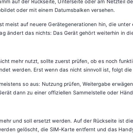
 auf der WEEE-Richtlinie (Elektro- und Elektronik-Altg
 seiner Lebensdauer über einen Wertstoffhof, eine k
ller sind verpflichtet, solche Geräte zurückzunehmen 
Restmüll gibt, verstößt gegen Entsorgungsvorschriften
welt gelangen. In vielen Kommunen kann falsch entsorg
ramm auf der Rückseite, Unterseite oder am Netzteil d
ebildet oder mit einem Datumsbalken versehen.
t meist auf neuere Gerätegenerationen hin, die unte
ag ändert das nichts: Das Gerät gehört weiterhin in di