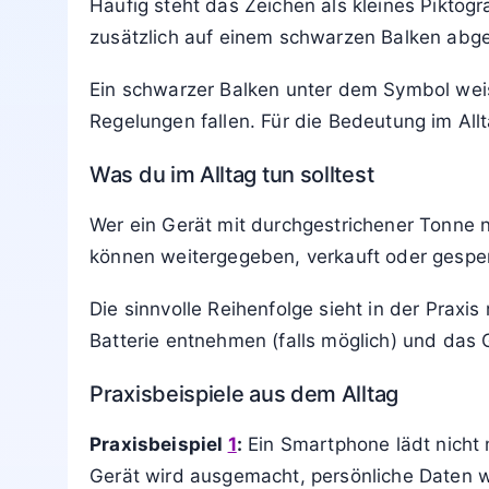
Hintergrund und rechtliche Bedeutung
Die durchgestrichene Tonne basiert in der EU
Elektro- oder Elektronikgerät, das am Ende
beim Händler abgegeben werden muss. Herste
Wer Elektrogeräte mit diesem Symbol in den 
Flammschutzmittel oder Batterien in die Um
Ordnungswidrigkeit geahndet werden.
Typische Varianten des Symbols
Häufig steht das Zeichen als kleines Piktog
zusätzlich auf einem schwarzen Balken abg
Ein schwarzer Balken unter dem Symbol weis
Regelungen fallen. Für die Bedeutung im Allt