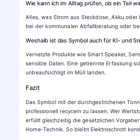
Wie läuft die Entsorgung bei großen Gerä
Große
Haushaltsgeräte
werden häufig vom H
angemeldet. Viele Städte und Landkreise bie
Gibt es Unterschiede zwischen Deutschlan
Alle drei Länder setzen die europäische WEE
bedeutet das in jedem Fall eine getrennte 
unterscheiden.
Wie kann ich im Alltag prüfen, ob ein Teil wir
Alles, was Strom aus Steckdose, Akku oder B
bei der kommunalen Abfallberatung oder bei
Weshalb ist das Symbol auch für KI- und 