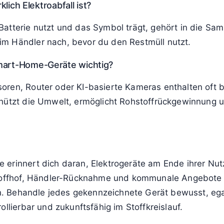
ten wie Waschmaschinen oder Kühlschränken ab?
ändler bei Lieferung des Neugeräts mitgenommen od
ten dafür spezielle Abholservices oder feste Anliefer
d, Österreich und der Schweiz?
E-Richtlinie oder vergleichbare Vorgaben mit eigener O
Sammlung, aber die zuständigen Systeme und Sammelst
klich Elektroabfall ist?
atterie nutzt und das Symbol trägt, gehört in die Samm
m Händler nach, bevor du den Restmüll nutzt.
Smart-Home-Geräte wichtig?