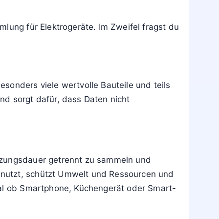
er über den kommunalen Sperrmüll
ungsstellen auf dem Wertstoffhof an.
rganisation um. Für dich als Nutzer
ellen können sich je nach Staat
lung für Elektrogeräte. Im Zweifel fragst du