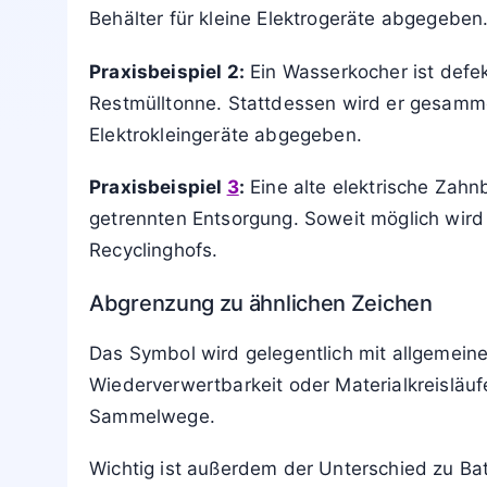
Was du im Alltag tun solltest
Wer ein Gerät mit durchgestrichener Tonne ni
können weitergegeben, verkauft oder gespende
Die sinnvolle Reihenfolge sieht in der Prax
Batterie entnehmen (falls möglich) und das 
Praxisbeispiele aus dem Alltag
Praxisbeispiel
1
:
Ein Smartphone lädt nicht 
Gerät wird ausgemacht, persönliche Daten w
Behälter für kleine Elektrogeräte abgegeben
Praxisbeispiel 2:
Ein Wasserkocher ist defek
Restmülltonne. Stattdessen wird er gesamm
Elektrokleingeräte abgegeben.