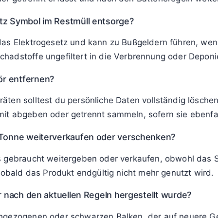
das Gerät nicht in den normalen Hausmüll gehört. Stat
t zuführen, damit Rohstoffe erhalten und Schadstoffe 
ol richtig entsorgen?
i kommunalen Wertstoffhöfen und Sammelstellen abgebe
, häufig sogar dann, wenn du dort nichts Neues kaufs
en im Gerät?
lektrogerät, zu dem oft auch Batterien oder Akkus ge
er getrennt erfasst und nach den Batterieregeln weite
tz Symbol im Restmüll entsorge?
das Elektrogesetz und kann zu Bußgeldern führen, wen
hadstoffe ungefiltert in die Verbrennung oder Deponi