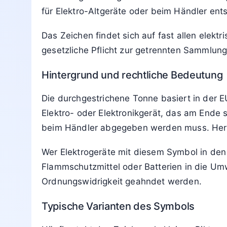
Elektrogeräten?
9. März 2026
von
Mira Hoffmann
Lesedauer: 6 Min
Aktualisiert: 9. März 2026 21:12
Das Symbol mit der durchgestrichenen Müll
Elektrogerät darf nicht in den normalen Ha
Es muss getrennt gesammelt und über eine 
für Elektro-Altgeräte oder beim Händler ent
Das Zeichen findet sich auf fast allen elek
gesetzliche Pflicht zur getrennten Sammlu