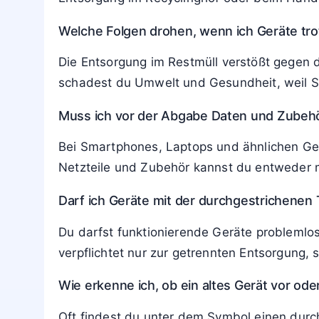
Die durchgestrichene Tonne zeigt an, dass 
Sammlung für Elektro- und Elektronikschrot
Wo kann ich Elektrogeräte mit diesem Symb
In Deutschland kannst du Elektrogeräte be
nehmen Altgeräte ebenfalls kostenlos zurück
Gilt das Symbol auch für Akkus und Batteri
Das Zeichen bezieht sich auf das gesamte E
Entsorgung im Recyclinghof oder beim Händl
Welche Folgen drohen, wenn ich Geräte tro
Die Entsorgung im Restmüll verstößt gegen 
schadest du Umwelt und Gesundheit, weil Sc