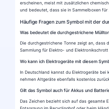
Praxisbeispiel
3
:
Eine alte elektrische Zahnb
getrennten Entsorgung. Soweit möglich wird
Recyclinghofs.
Abgrenzung zu ähnlichen Zeichen
Das Symbol wird gelegentlich mit allgemein
Wiederverwertbarkeit oder Materialkreisläufe
Sammelwege.
Wichtig ist außerdem der Unterschied zu Ba
erscheinen, meist mit zusätzlichen chemisch
und bedeutet, dass sie in Sammelboxen für 
Häufige Fragen zum Symbol mit der du
Was bedeutet die durchgestrichene Müllto