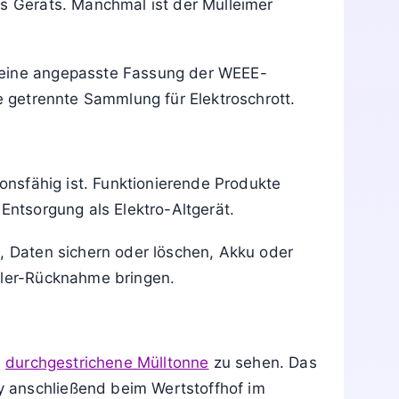
eräte). Sie kennzeichnet ein Produkt als
ommunale Sammelstelle oder die Rücknahme
und richtig zu verwerten oder zu recyceln.
 und riskiert, dass Schwermetalle,
ter Elektroschrott zudem als
es Geräts. Manchmal ist der Mülleimer
r eine angepasste Fassung der WEEE-
e getrennte Sammlung für Elektroschrott.