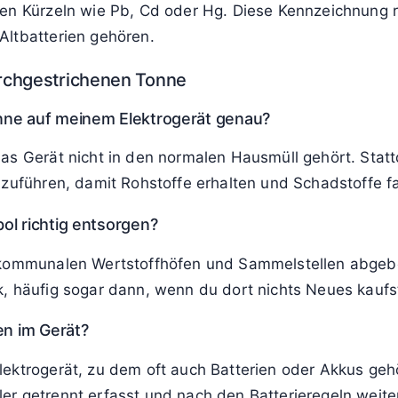
ürste funktioniert nicht mehr. Der aufgedruckte Mülleim
 der Akku getrennt gesammelt, das Gerät selbst lande
en
Recyclingzeichen
verwechselt. Während das Dreieck a
 hinweist, markiert die durchgestrichene Mülltonne ei
tteriekennzeichnungen: Auf Batterien und Akkus kann 
en Kürzeln wie Pb, Cd oder Hg. Diese Kennzeichnung r
Altbatterien gehören.
rchgestrichenen Tonne
nne auf meinem Elektrogerät genau?