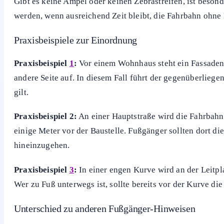
Der Seitenwechsel ist vor allem dann sicherheitskritisch
In diesen Fällen ist das Ignorieren des Hinweises ein klar
Findet sich auf der gegenüberliegenden Seite ein freier,
oder ein Zebrastreifen in Sichtweite, ist dieser Übergang 
Empfohlenes Vorgehen für Fußgänger
Sobald der Hinweis sichtbar wird, sollte die Verkehrssitu
oder bei Grün überquert werden. Kinder und ältere Person
Gibt es keine Ampel oder keinen Zebrastreifen, ist beson
werden, wenn ausreichend Zeit bleibt, die Fahrbahn ohne 
Praxisbeispiele zur Einordnung
Praxisbeispiel
1
:
Vor einem Wohnhaus steht ein Fassadenge