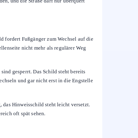
h vorbeifahren oder Baumaschinen arbeiten.
 werden. Existiert zusätzlich eine Ampel
rst bei ausreichender Lücke im Verkehr
en.
den, und die Straße darf nur überquert
ild fordert Fußgänger zum Wechsel auf die