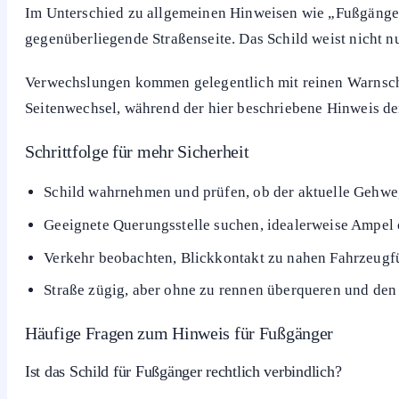
andere Seite auf. In diesem Fall führt der gegenüberliege
gilt.
Praxisbeispiel 2:
An einer Hauptstraße wird die Fahrbahn 
einige Meter vor der Baustelle. Fußgänger sollten dort die
hineinzugehen.
Praxisbeispiel
3
:
In einer engen Kurve wird an der Leitpla
Wer zu Fuß unterwegs ist, sollte bereits vor der Kurve di
Unterschied zu anderen Fußgänger-Hinweisen
Im Unterschied zu allgemeinen Hinweisen wie „Fußgänger
gegenüberliegende Straßenseite. Das Schild weist nicht 
Verwechslungen kommen gelegentlich mit reinen Warnschi
Seitenwechsel, während der hier beschriebene Hinweis d