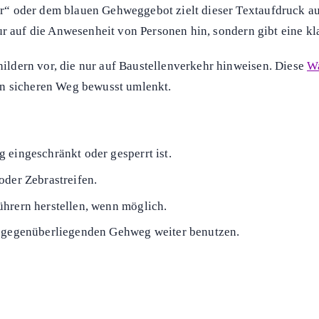
nde Gehweg sicher an der Baustelle vorbei, während die Baust
saniert, ein Teil der Fahrspuren und der angrenzende Gehweg s
 nächste Ampel nutzen, um rechtzeitig auf die freie Seite zu w
nke gearbeitet. Der Gehweg endet abrupt in einer Absperrung, 
e Straßenseite wechseln, da Autofahrer Fußgänger im Kurvenbe
“ oder dem blauen Gehweggebot zielt dieser Textaufdruck au
nur auf die Anwesenheit von Personen hin, sondern gibt eine 
ldern vor, die nur auf Baustellenverkehr hinweisen. Diese
Wa
en sicheren Weg bewusst umlenkt.