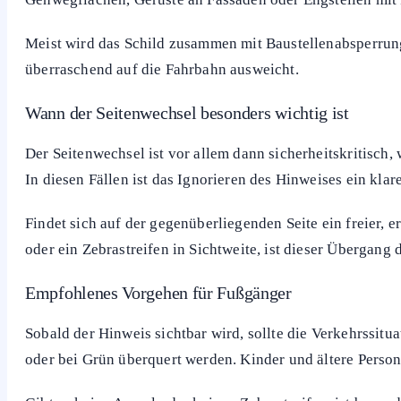
Gehweg auf der gegenüberliegenden Seite zu nutzen. Der
der
Sicherheit
, weil der aktuelle
Weg gesperrt
, zu gefährl
Arbeiten blockiert ist.
Wer zu Fuß unterwegs ist, sollte an dieser Stelle umgehe
dafür freigegebene Querungsstelle. Der Hinweis hat fakti
klassisches Verkehrsschild mit Nummer handelt.
Typische Situationen für dieses Fußgänger-Hinweissc
Der Hinweis taucht vor allem dort auf, wo der Gehweg temp
Gehwegflächen, Gerüste an Fassaden oder Engstellen mit
Meist wird das Schild zusammen mit Baustellenabsperrung
überraschend auf die Fahrbahn ausweicht.
Wann der Seitenwechsel besonders wichtig ist