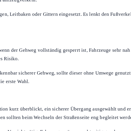
Inhalt anzeigen
 Hinweis dient
ich oder durch
nd einen sicheren Übergang nutzen, zum Beispiel eine Fußgäng
sch Verbindlichkeitscharakter, auch wenn es sich rechtlich me
hild
orär nicht oder nur unsicher nutzbar ist. Häufige Anlässe si
 Fahrzeugverkehr.
en, Leitbaken oder Gittern eingesetzt. Es lenkt den Fußverk