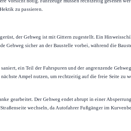
, wenn der Gehweg vollständig gesperrt ist, Fahrzeuge sehr na
es Risiko.
 erkennbar sicherer Gehweg, sollte dieser ohne Umwege genutzt
die erste Wahl.
ation kurz überblickt, ein sicherer Übergang ausgewählt und e
en sollten beim Wechseln der Straßenseite eng begleitet werd
dere Vorsicht nötig. Fahrzeuge müssen rechtzeitig gesehen wer
Hektik zu passieren.
rüst, der Gehweg ist mit Gittern zugestellt. Ein Hinweissch