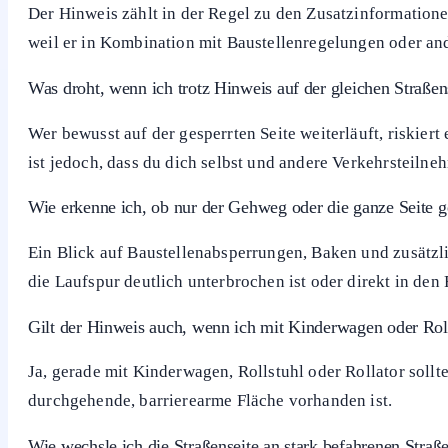
Schrittfolge für mehr Sicherheit
Schild wahrnehmen und prüfen, ob der aktuelle Gehweg 
Geeignete Querungsstelle suchen, idealerweise Ampel 
Verkehr beobachten, Blickkontakt zu nahen Fahrzeugfü
Straße zügig, aber ohne zu rennen überqueren und de
Häufige Fragen zum Hinweis für Fußgänger
Ist das Schild für Fußgänger rechtlich verbindlich?
Der Hinweis zählt in der Regel zu den Zusatzinformation
weil er in Kombination mit Baustellenregelungen oder an
Was droht, wenn ich trotz Hinweis auf der gleichen Straßen
Wer bewusst auf der gesperrten Seite weiterläuft, riskier