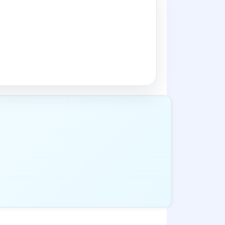
ass ein Automatikprogramm selbst in einen
ätzlichen Warnsymbole oder
tive Startvorwahl, weil das Symbol oft auf
l selbst beheben.