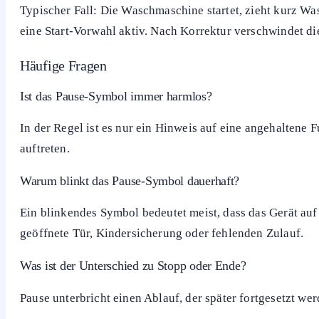
Typische Situationen und was zu tun ist
Bei TV, Streaming-Box, Handy oder Musikplayer zeigt das 
Taste erneut, um fortzufahren. Fehlt der Ton ohne Pausean
Bei Waschmaschine, Trockner oder Spülmaschine bedeute
die Tür nur, wenn das Gerät dies erlaubt und keine
Warnh
Programm fortsetzen oder beenden.
Im Auto zeigt ein ähnliches Symbol je nach Hersteller an,
gleichzeitig gelbe oder rote Warnlampen, handelt es sich
Typischer Fall: Die Waschmaschine startet, zieht kurz Wa
eine Start-Vorwahl aktiv. Nach Korrektur verschwindet di
Häufige Fragen
Ist das Pause-Symbol immer harmlos?