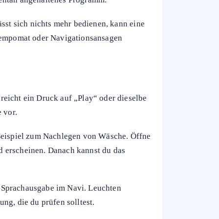
inen. Im Fahrzeug kann es auf pausierte
 oder Menüpunkte zeigen, welche Funktion
 löschen. Im Medienbereich betrifft das die
mentan angehaltenes Programm.
ässt sich nichts mehr bedienen, kann eine
, Tempomat oder Navigationsansagen