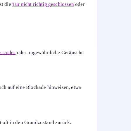
reicht ein Druck auf „Play“ oder dieselbe
 vor.
Beispiel zum Nachlegen von Wäsche. Öffne
 erscheinen. Danach kannst du das
ie Sprachausgabe im Navi. Leuchten
ng, die du prüfen solltest.
st die
Tür nicht richtig geschlossen
oder