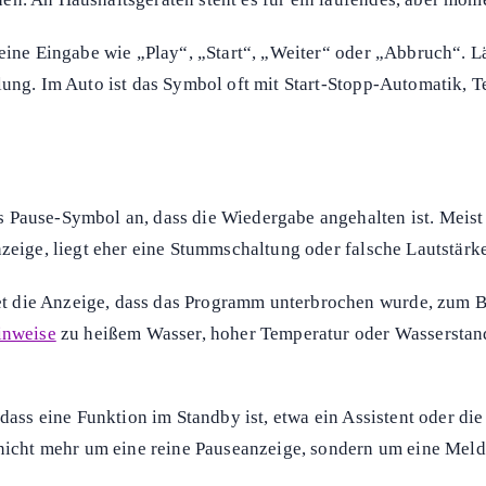
Inhalt anzeigen
en, etwa auf
äten. Prüfe dann,
echen oder neu starten willst.
treaming-Diensten, Waschmaschinen, Trocknern oder Spülmasch
inweisen. Wichtig ist immer der Zusammenhang: Displaytext
s unterbrochen wurde, ohne Daten oder Einstellungen sofort zu
en. An Haushaltsgeräten steht es für ein laufendes, aber mo
eine Eingabe wie „Play“, „Start“, „Weiter“ oder „Abbruch“. L
elung. Im Auto ist das Symbol oft mit Start-Stopp-Automatik