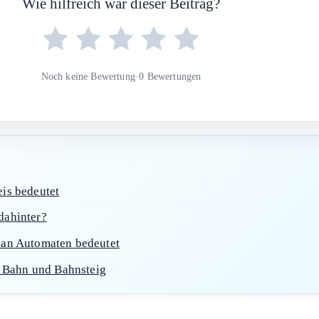
f der Fernbedienung oder am Bedienfeld. Möglich ist auch, d
uf.
brochenen Ablauf und ist meist unkritisch, solange keine zus
k auf Türverriegelung, Kindersicherung, Wasserzulauf oder ak
r diese typischen
Ursachen
prüft, kann viele Störungen schnel
Wie hilfreich war dieser Beitrag?
Noch keine Bewertung
·
0 Bewertungen