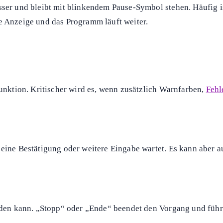
Pause-Symbol an, dass die Wiedergabe angehalten ist. Meist 
zeige, liegt eher eine Stummschaltung oder falsche Lautstärke
t die Anzeige, dass das Programm unterbrochen wurde, zum 
inweise
zu heißem Wasser, hoher Temperatur oder Wasserstand
 dass eine Funktion im Standby ist, etwa ein Assistent oder d
 nicht mehr um eine reine Pauseanzeige, sondern um eine Meldu
sser und bleibt mit blinkendem Pause-Symbol stehen. Häufig i
e Anzeige und das Programm läuft weiter.