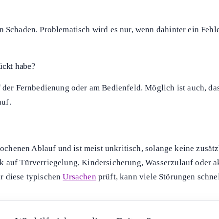
Funktion. Kritischer wird es, wenn zusätzlich Warnfarben,
Fehl
 eine Bestätigung oder weitere Eingabe wartet. Es kann aber 
erden kann. „Stopp“ oder „Ende“ beendet den Vorgang und führ
n Schaden. Problematisch wird es nur, wenn dahinter ein Fehl
ückt habe?