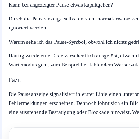
In der Regel ist es nur ein Hinweis auf eine angehaltene 
auftreten.
Warum blinkt das Pause-Symbol dauerhaft?
Ein blinkendes Symbol bedeutet meist, dass das Gerät auf
geöffnete Tür, Kindersicherung oder fehlenden Zulauf.
Was ist der Unterschied zu Stopp oder Ende?
Pause unterbricht einen Ablauf, der später fortgesetzt w
Kann bei angezeigter Pause etwas kaputtgehen?
Durch die Pauseanzeige selbst entsteht normalerweise kei
ignoriert werden.
Warum sehe ich das Pause-Symbol, obwohl ich nichts gedr