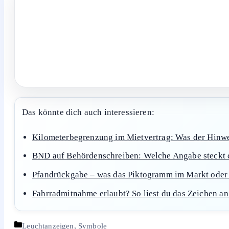
Häufig wurde eine Taste versehentlich ausgelöst, etwa au
Wartemodus geht, zum Beispiel bei fehlendem Wasserzula
Fazit
Die Pauseanzeige signalisiert in erster Linie einen unter
Fehlermeldungen erscheinen. Dennoch lohnt sich ein Blic
eine ausstehende Bestätigung oder Blockade hinweist. We