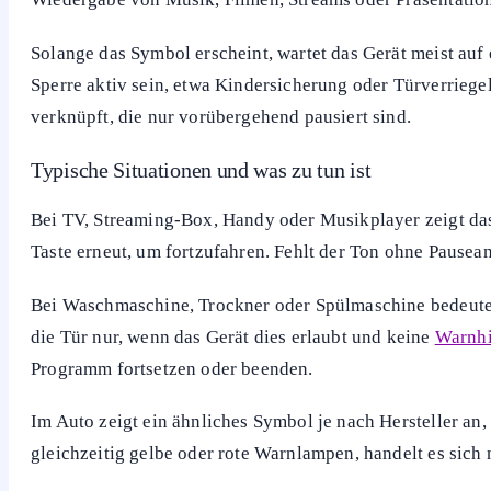
beendet wurde. Meist sind zwei senkrechte Balken zu seh
Displays, Fernbedienungen, im Auto oder an Haushaltsger
welcher Ablauf pausiert ist und ob du ihn fortsetzen, abbr
Typisch ist das Zeichen bei Musik- und Videoplayern, S
Assistenzsysteme oder eine angehaltene Routenführung h
gerade im Pausenmodus ist.
Bedeutung des Pause-Symbols
Die zwei Striche signalisieren, dass ein laufender Prozes
Wiedergabe von Musik, Filmen, Streams oder Präsentation
Solange das Symbol erscheint, wartet das Gerät meist auf 
Sperre aktiv sein, etwa Kindersicherung oder Türverrieg
verknüpft, die nur vorübergehend pausiert sind.