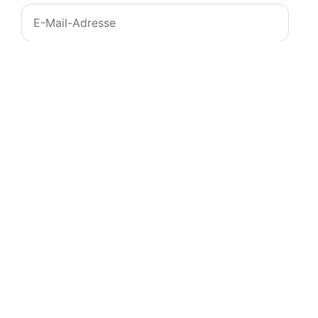
E-
Mail-
Adresse
Website
Name, E-Mail-Adresse und Website in diesem
Browser für meinen nächsten Kommentar
speichern.
© 2011-2026
zeichencheck.de
-
info@ms-
programs.de
-
Impressum
-
Datenschutz
-