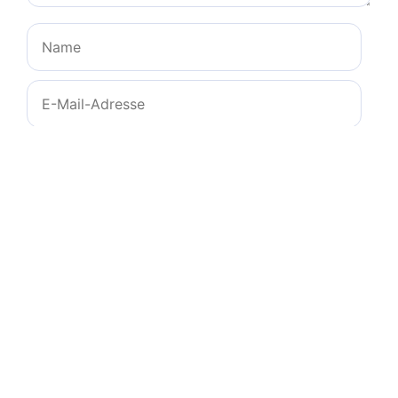
Name
E-
Mail-
Adresse
Website
Name, E-Mail-Adresse und Website in diesem
Browser für meinen nächsten Kommentar
speichern.