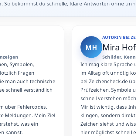
n. So bekommst du schnelle, klare Antworten ohne un
AUTORIN BEI Z
Mira Ho
MH
anzeigen
Schilder, Ken
chen, Symbolen,
Ich mag klare Sprache 
lötzlich Fragen
im Alltag oft unnötig k
wie man auch technische
bei Zeichencheck.de üb
se schnell verständlich
Prüfzeichen, Symbole u
schnell verstehen möch
em über Fehlercodes,
Mir ist wichtig, dass In
te Meldungen. Mein Ziel
klingen, sondern direk
erstehst, was ein
Zeichen siehst und wisse
en kannst.
hier möglichst schnell 