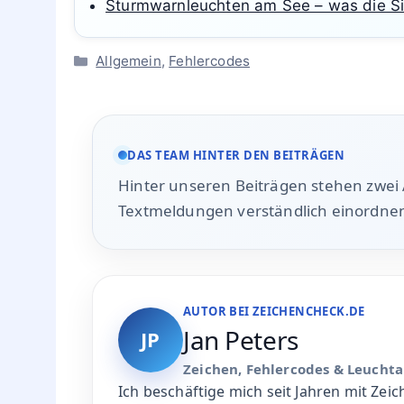
Sturmwarnleuchten am See – was die S
Kategorien
Allgemein
,
Fehlercodes
DAS TEAM HINTER DEN BEITRÄGEN
Hinter unseren Beiträgen stehen zwei
Textmeldungen verständlich einordne
AUTOR BEI ZEICHENCHECK.DE
Jan Peters
JP
Zeichen, Fehlercodes & Leucht
Ich beschäftige mich seit Jahren mit Zei