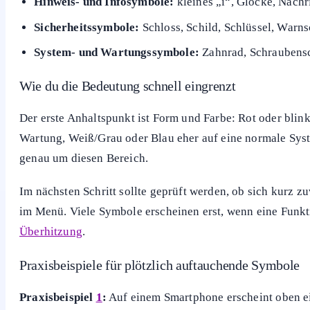
Hinweis- und Infosymbole:
kleines „i“, Glocke, Nach
Sicherheitssymbole:
Schloss, Schild, Schlüssel, Warns
System- und Wartungssymbole:
Zahnrad, Schraubensch
Wie du die Bedeutung schnell eingrenzt
Der erste Anhaltspunkt ist Form und Farbe: Rot oder blin
Wartung, Weiß/Grau oder Blau eher auf eine normale Sys
genau um diesen Bereich.
Im nächsten Schritt sollte geprüft werden, ob sich kurz z
im Menü. Viele Symbole erscheinen erst, wenn eine Funkti
Überhitzung
.
Praxisbeispiele für plötzlich auftauchende Symbole
Praxisbeispiel
1
:
Auf einem Smartphone erscheint oben ein