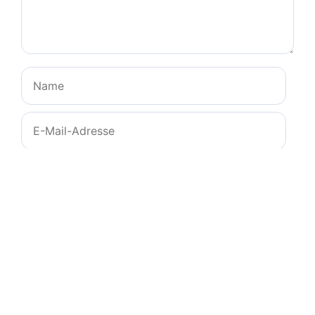
Name
E-
Mail-
Adresse
Website
Name, E-Mail-Adresse und Website in diesem
Browser für meinen nächsten Kommentar
speichern.