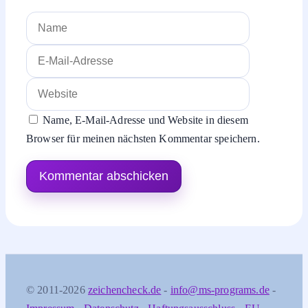
Name
E-
Mail-
Website
Adresse
Name, E-Mail-Adresse und Website in diesem
Browser für meinen nächsten Kommentar speichern.
© 2011-2026
zeichencheck.de
-
info@ms-programs.de
-