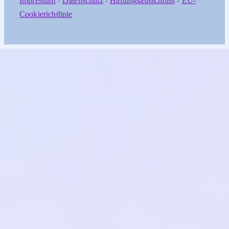
Impressum
-
Datenschutz
-
Haftungsausschluss
-
EU-
Cookierichtlinie