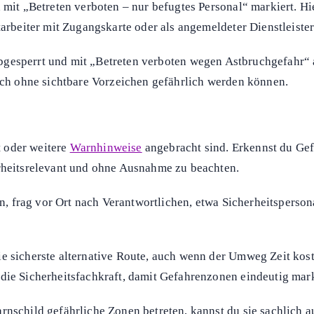
 mit „Betreten verboten – nur befugtes Personal“ markiert. Hi
tarbeiter mit Zugangskarte oder als angemeldeter Dienstleiste
d abgesperrt und mit „Betreten verboten wegen Astbruchgefahr“ 
auch ohne sichtbare Vorzeichen gefährlich werden können.
t oder weitere
Warnhinweise
angebracht sind. Erkennst du Ge
erheitsrelevant und ohne Ausnahme zu beachten.
ten, frag vor Ort nach Verantwortlichen, etwa Sicherheitspers
ie sicherste alternative Route, auch wenn der Umweg Zeit kos
die Sicherheitsfachkraft, damit Gefahrenzonen eindeutig mark
rnschild gefährliche Zonen betreten, kannst du sie sachlich 