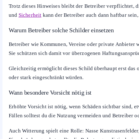
dass du die Anlage eigenverantwortlich nutzt und typisch
Sturzrisiken selbst trägst. Betreiber wollen damit vor all
für normale Verletzungen und unsachgemäßen Gebrauch be
Solche Schilder findest du häufig an Fußballplätzen, Ska
solltest du kurz prüfen, ob die Anlage sichtbar beschädigt
Rechtliche Bedeutung des Hinweisschilds
Der Text „Benutzung auf eigene Gefahr“ ist eine Haftungsw
Zusammenstöße oder umknickende Füße grundsätzlich von
Trotz dieses Hinweises bleibt der Betreiber verpflichtet
und
Sicherheit
kann der Betreiber auch dann haftbar sein,
Warum Betreiber solche Schilder einsetzen
Betreiber wie Kommunen, Vereine oder private Anbieter wo