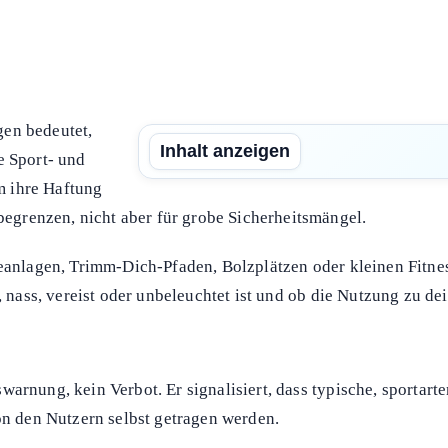
ung auf eigene Gefahr“?
gen bedeutet,