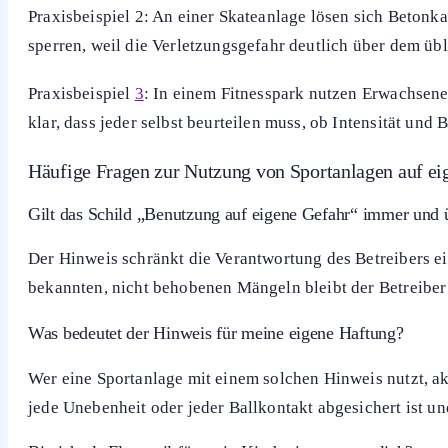
Nähe checken: Auf Stolperkanten, Glasscherben, Müll 
Witterung einschätzen: Glätte, Nässe, Dunkelheit und s
Eigenes Risiko bewerten: Schuhwerk, Kondition und g
Bei Zweifel: Anlage nicht nutzen und Betreiber oder S
Typische Praxisbeispiele
Praxisbeispiel
1
: Ein frei zugänglicher Bolzplatz ist nach
solange keine versteckten Gefahren vorhanden sind.
Praxisbeispiel 2: An einer Skateanlage lösen sich Betonka
sperren, weil die Verletzungsgefahr deutlich über dem übli
Praxisbeispiel
3
: In einem Fitnesspark nutzen Erwachsene
klar, dass jeder selbst beurteilen muss, ob Intensität un