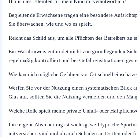
Häufige Fragen zur Nutzung von Sportanlagen auf ei
Gilt das Schild „Benutzung auf eigene Gefahr“ immer und 
Der Hinweis schränkt die Verantwortung des Betreibers ein
bekannten, nicht behobenen Mängeln bleibt der Betreiber 
Was bedeutet der Hinweis für meine eigene Haftung?
Wer eine Sportanlage mit einem solchen Hinweis nutzt, ak
jede Unebenheit oder jeder Ballkontakt abgesichert ist u
Bin ich als Elternteil für mein Kind mitverantwortlich?
Begleitende Erwachsene tragen eine besondere Aufsichtspf
Sie überwachen, wie und wo es spielt.
Reicht das Schild aus, um alle Pflichten des Betreibers zu e