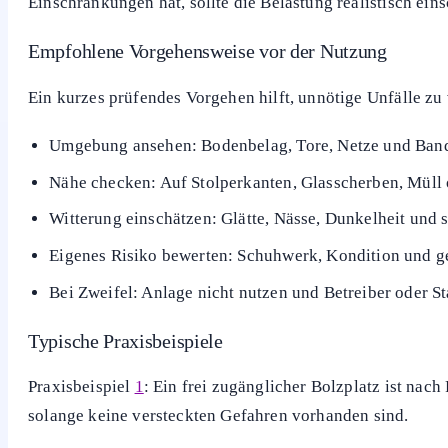
Sie schützen sich damit vor überzogenen Haftungsansprü
Gleichzeitig ermöglicht dieses Schild überhaupt erst das
oder stark eingeschränkt würden.
Wann besondere Vorsicht nötig ist
Erhöhte Vorsicht ist nötig, wenn Schäden sichtbar sind, e
Fällen solltest du die Nutzung vermeiden und Betreiber 
Auch Witterung spielt eine Rolle: Nasse Kunstrasenfelder
Einschränkungen hat, sollte die Belastung realistisch ei
Empfohlene Vorgehensweise vor der Nutzung
Ein kurzes prüfendes Vorgehen hilft, unnötige Unfälle zu
Umgebung ansehen: Bodenbelag, Tore, Netze und Bande