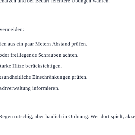
chen bei normalen Sportunfällen.
 offene Zurverfügungstellen vieler frei zugänglicher Anlagen,
twa lockere Tore, defekte Banden, aufgebrochener Asphalt oder
oder Gemeinde informieren.
, vereiste Laufbahnen oder schlechte Beleuchtung erhöhen das
nschätzen und bei Bedarf leichtere Übungen wählen.
 vermeiden:
n aus ein paar Metern Abstand prüfen.