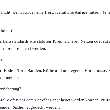
gene Gefahr
überall?
, hebt sie aber nicht vollständig auf. Bei grober Fahrlässigke
weiter haftbar.
zeptiert ein erhöhtes Eigenrisiko für typische Sportverletzun
nd im Zweifel Ihre eigene Versicherung greifen muss.
licht, wenn Kinder eine frei zugängliche Anlage nutzen. Je jü
rfüllen?