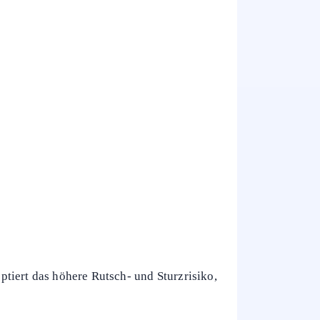
 die sonst aus Haftungsgründen geschlossen
 freiliegende Metallteile. In solchen
 Sturzrisiko deutlich. Wer gesundheitliche