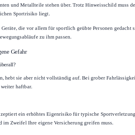
oder freiliegende Schrauben achten.
tarke Hitze berücksichtigen.
esundheitliche Einschränkungen prüfen.
tadtverwaltung informieren.
 Regen rutschig, aber baulich in Ordnung. Wer dort spielt, akz
nten und Metallteile stehen über. Trotz Hinweisschild muss de
chen Sport­risiko liegt.
 Geräte, die vor allem für sportlich geübte Personen gedacht 
d Bewegungsabläufe zu ihm passen.