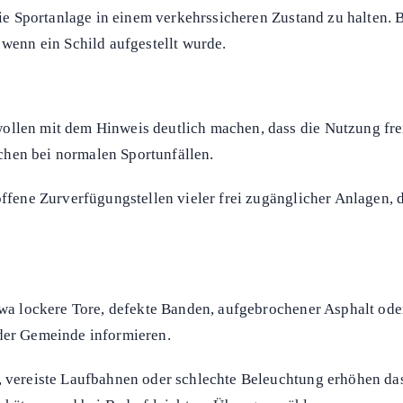
Inhalt anzeigen
e Sport- und
em ihre Haftung
grenzen, nicht aber für grobe Sicherheitsmängel.
teanlagen, Trimm-Dich-Pfaden, Bolzplätzen oder kleinen Fitne
, nass, vereist oder unbeleuchtet ist und ob die Nutzung zu de
arnung, kein Verbot. Er signalisiert, dass typische, sportart
 den Nutzern selbst getragen werden.
, die Sportanlage in einem verkehrssicheren Zustand zu halten
 wenn ein Schild aufgestellt wurde.
llen mit dem Hinweis deutlich machen, dass die Nutzung frei