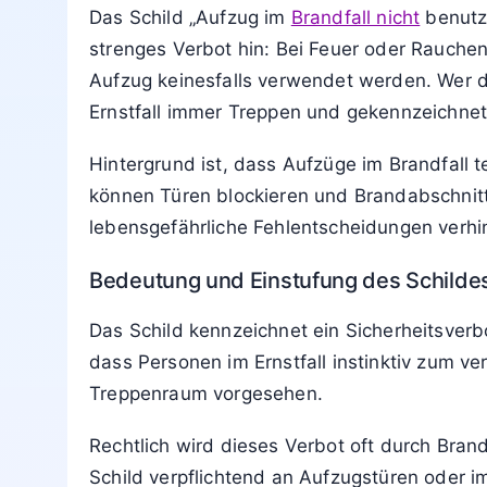
Home
Schilder
Symb
Home
Schilder
Symbole
Leuchten
Aufzug im Brandfall nicht benut
7. März 2026
von
Mira Hoffmann
Lesedauer: 3 Min
Aktualisiert: 7. März 2026 19:29
Das Schild „Aufzug im
Brandfall nicht
benutze
strenges Verbot hin: Bei Feuer oder Rauchen
Aufzug keinesfalls verwendet werden. Wer da
Ernstfall immer Treppen und gekennzeichne