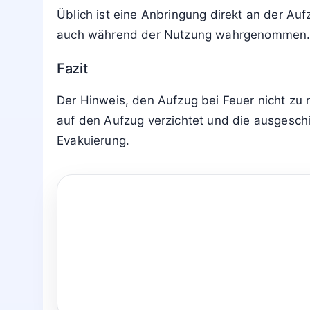
Wie erkenne ich den richtigen Fluchtweg s
Rettungswege sind mit grünen Fluchtwegschi
die vorgesehenen Treppenräume auf.
Ist der Betreiber verpflichtet, dieses Schil
In vielen Gebäudeklassen verlangen Normen 
und reduzieren Haftungsrisiken.
Wo muss das Schild idealerweise angebrac
Üblich ist eine Anbringung direkt an der Au
auch während der Nutzung wahrgenommen
Fazit
Der Hinweis, den Aufzug bei Feuer nicht zu