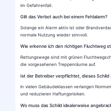
einige in den Aufzug einsteigen. Eine gesch
Schacht eingeschlossen wird.
Häufige Fragen
Warum ist das Verbotsschild an fast jedem
Weil Brand- und Bauvorschriften vorschreibe
unmissverständlich auf dieses Risiko hinwei
Darf die Feuerwehr den Aufzug trotz Verb
Ja, die Feuerwehr darf speziell ausgerüste
im Gefahrenfall.
Gilt das Verbot auch bei einem Fehlalarm?
Solange ein Alarm aktiv ist oder Brandverd
normale Nutzung wieder sinnvoll.