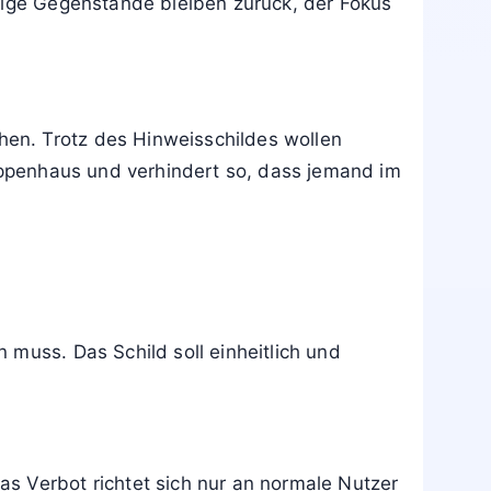
nierte Etage fährt und
außer Betrieb
nimmt.
 normale Nutzer.
 nächstgelegene Treppe. Aufzüge werden
t werden, um sofort in den Treppenraum zu
tgeber klären, welche Evakuierungskonzepte
htige Gegenstände bleiben zurück, der Fokus
en. Trotz des Hinweisschildes wollen