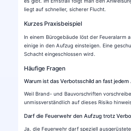
Viele Anlagen besitzen zwar eine Feuerwehra
Diese Funktion ist jedoch ausschließlich für 
Wie man sich im Ernstfall verhalten soll
Wer Brandgeruch, Rauch oder einen Feueral
nicht mehr betreten und laufende Fahrten s
wechseln.
Personen mit eingeschränkter Mobilität sol
es gibt. Im Ernstfall folgt man den Anweisu
liegt auf schneller, sicherer Flucht.
Kurzes Praxisbeispiel
In einem Bürogebäude löst der Feueralarm 