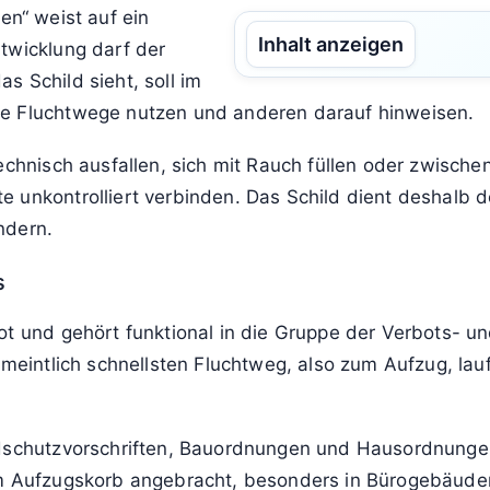
ole
Leuchten
Fehler
Textmeldungen
Ke
Fehler
Textmeldungen
Kennzeichnungen
zen – was das Schild bedeutet
n“ weist auf ein
Inhalt anzeigen
twicklung darf der
s Schild sieht, soll im
te Fluchtwege nutzen und anderen darauf hinweisen.