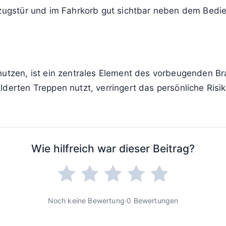
tatt des Aufzugs?
ldern und Richtungspfeilen markiert. Zusätzlich führ
d anzubringen?
und Behörden eine klare Kennzeichnung. Betreiber erfü
ht werden?
fzugstür und im Fahrkorb gut sichtbar neben dem Bedie
.
 nutzen, ist ein zentrales Element des vorbeugenden B