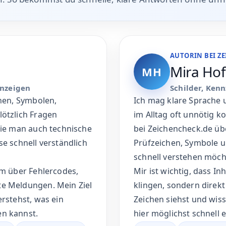
erwenden?
che Geräte?
 Autoren, die Zeichen, Symbole, Leuchtanzeigen, Fehle
n. So bekommst du schnelle, klare Antworten ohne un
AUTORIN BEI Z
Mira Ho
MH