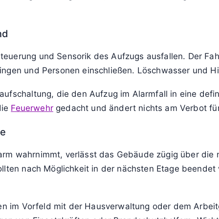
technisch ausfallen, sich mit Rauch füllen oder zwisc
e unkontrolliert verbinden. Das Schild dient deshal
ndern.
s
ot und gehört funktional in die Gruppe der Verbots- u
rmeintlich schnellsten Fluchtweg, also zum Aufzug, lauf
ndschutzvorschriften, Bauordnungen und Hausordnungen
 im Aufzugskorb angebracht, besonders in Bürogebäude
nd
teuerung und Sensorik des Aufzugs ausfallen. Der Fa
ingen und Personen einschließen. Löschwasser und Hi