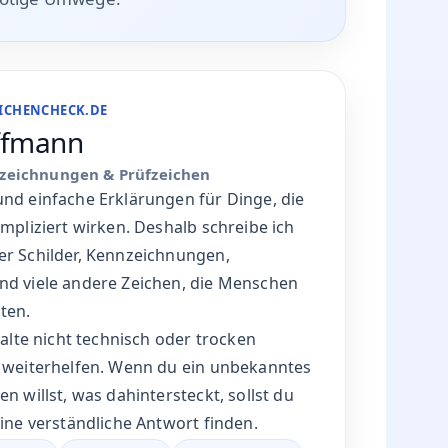
rcodes und
nötige Umwege.
EICHENCHECK.DE
ffmann