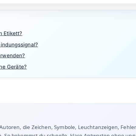
derten Treppen nutzt, verringert das persönliche Risi
Wie hilfreich war dieser Beitrag?
Noch keine Bewertung
·
0 Bewertungen
Etikett?
bindungssignal?