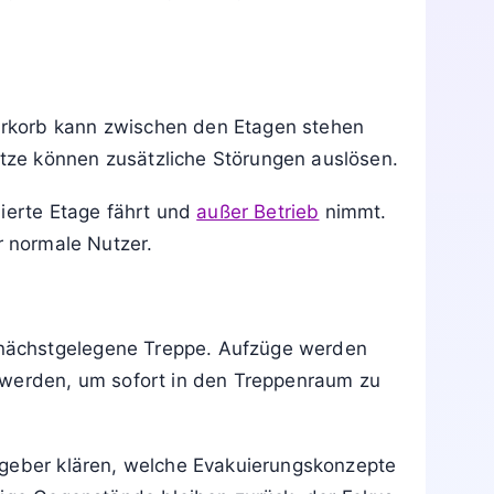
hen Etagen stecken bleiben können. Außerdem
b dem vorbeugenden
Brandschutz
und soll
nd
Brandschutzzeichen
. Es soll verhindern,
en. Für die Flucht ist dann immer der
 gestützt. In vielen Gebäuden ist das
n, Krankenhäusern, Hotels, Parkhäusern und
hrkorb kann zwischen den Etagen stehen
tze können zusätzliche Störungen auslösen.