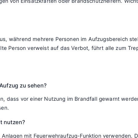
ufschaltung, die den Aufzug im Alarmfall in eine defi
die
Feuerwehr
gedacht und ändert nichts am Verbot für
te
arm wahrnimmt, verlässt das Gebäude zügig über die
ollten nach Möglichkeit in der nächsten Etage beende
lten im Vorfeld mit der Hausverwaltung oder dem Arbei
ngen von Einsatzkräften oder Brandschutzhelfern. Wic
aus, während mehrere Personen im Aufzugsbereich steh