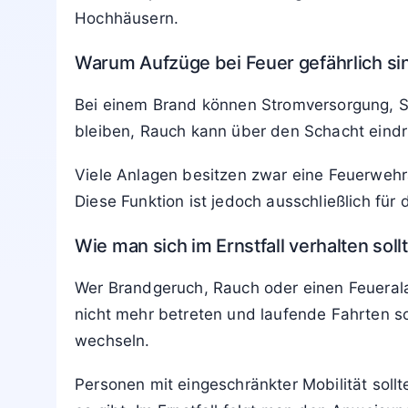
Hintergrund ist, dass Aufzüge im Brandfall 
können Türen blockieren und Brandabschnitt
lebensgefährliche Fehlentscheidungen verhi
Bedeutung und Einstufung des Schilde
Das Schild kennzeichnet ein Sicherheitsverb
dass Personen im Ernstfall instinktiv zum ve
Treppenraum vorgesehen.
Rechtlich wird dieses Verbot oft durch Bra
Schild verpflichtend an Aufzugstüren oder
Hochhäusern.
Warum Aufzüge bei Feuer gefährlich si
Bei einem Brand können Stromversorgung, S
bleiben, Rauch kann über den Schacht eindr