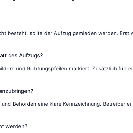
ulte Person verweist auf das Verbot, führt alle zum T
 Aufzug zu sehen?
n, dass vor einer Nutzung im Brandfall gewarnt werden
sen.
ot nutzen?
te Anlagen mit Feuerwehraufzug-Funktion verwenden. Da
acht besteht, sollte der Aufzug gemieden werden. Ers