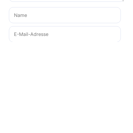
Name
E-
Mail-
Adresse
Website
Name, E-Mail-Adresse und Website in diesem
Browser für meinen nächsten Kommentar
speichern.