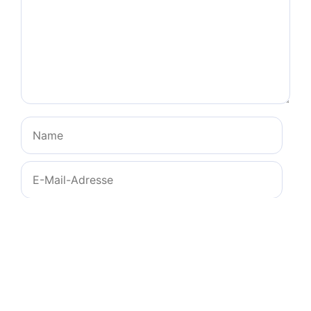
Name
E-
Mail-
Adresse
Website
Name, E-Mail-Adresse und Website in diesem
Browser für meinen nächsten Kommentar
speichern.