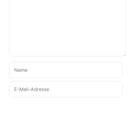
Name
E-
Mail-
Adresse
Website
Name, E-Mail-Adresse und Website in diesem
Browser für meinen nächsten Kommentar