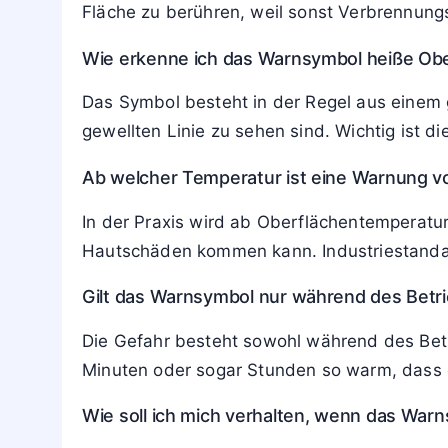
Die Kennzeichnung für heiße Oberflächen wi
Der Unterschied: Hier steht nicht Feuer im 
Zusätzliche Symbole wie ein Flammensignal
der Kombination mit weiteren Warnzeichen i
Häufige Fragen zum Warnsymbol heiße
Was zeigt das Warnsymbol für heiße Oberf
Das Piktogramm weist darauf hin, dass ein B
Fläche zu berühren, weil sonst Verbrennung
Wie erkenne ich das Warnsymbol heiße Obe
Das Symbol besteht in der Regel aus einem 
gewellten Linie zu sehen sind. Wichtig ist