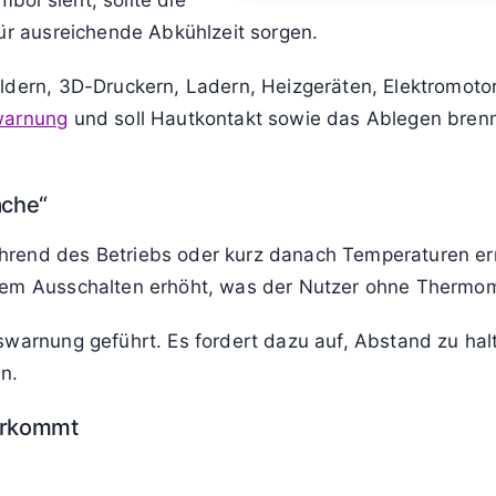
Fehler
Textmeldungen
Kennzeichnungen
Was bedeutet das Warnsymbol
arauf hin, dass ein Teil
Inhalt anzeigen
ß werden kann und
ol sieht, sollte die
für ausreichende Abkühlzeit sorgen.
ldern, 3D-Druckern, Ladern, Heizgeräten, Elektromoto
warnung
und soll Hautkontakt sowie das Ablegen bren