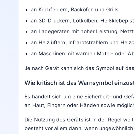
Bedeutung des Symbols „heiße Oberfl
Das Symbol kennzeichnet eine Zone, die wä
Oft bleibt die Temperatur noch lange nach
In Anleitungen wird das oft als Verbrennun
oder nur an vorgesehenen Griffen anzufasse
Wo das Warnsymbol typischerweise v
Zu finden ist die Kennzeichnung vor allem:
an Kochfeldern, Backöfen und Grills,
an 3D-Druckern, Lötkolben, Heißklebepist
an Ladegeräten mit hoher Leistung, Netzt
an Heizlüftern, Infrarotstrahlern und Heizp