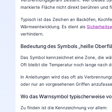
Home
Schilder
Symbole
Leuchten
9. März 2026
von
Jan Peters
Lesedauer: 6 Min
Aktualisiert: 9. März 2026 22:05
Das Warnsymbol „
heiße Oberfläche
“ weist d
eines Geräts oder einer Maschine sehr hei
Verbrennungsgefahr besteht. Wer dieses Symb
markierte Fläche nicht direkt berühren und 
Typisch ist das Zeichen an Backöfen, Kochfe
Wärmeentwicklung. Es dient als
Sicherheits
verhindern.