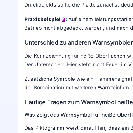
Zweitens: Kinder und Haustiere fernhalte
Drittens: Nach dem Ausschalten ausreiche
Viertens: Bei auffällig hoher Temperatur
hinzuziehen.
Typische Praxisbeispiele
Praxisbeispiel
1
:
Bei einem Backofen mit Gla
Ausschalten lange warm. Nutzer sollten Kinde
Praxisbeispiel 2:
Ein 3D-Drucker zeigt an d
Druckobjekts sollte die Platte zunächst deu
Praxisbeispiel
3
:
Auf einem leistungsstarke
Betrieb nicht abgedeckt werden, und nach der
Unterschied zu anderen Warnsymbole