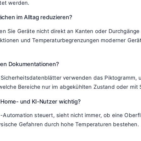
Wasser für mindestens zehn bis fünfzehn Minuten, ohne 
lächigen Verletzungen sollten Sie ärztliche Hilfe ode
des Warnsymbols?
berflächen an Maschinen und Elektrogeräten nach gelte
 dass die Kennzeichnung sichtbar bleibt und bei Umbau
hen unterwiesen werden?
en sicherheitsrelevanten Symbolen und Gefahrenquellen
rtet werden.
ächen im Alltag reduzieren?
len Sie Geräte nicht direkt an Kanten oder Durchgänge
nktionen und Temperaturbegrenzungen moderner Geräte