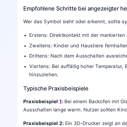
an Maschinen mit warmen Motor- oder A
Je nach Gerät kann sich das Symbol auf das
Wie kritisch ist das Warnsymbol einzus
Es handelt sich um eine Sicherheit– und Gef
an Haut, Fingern oder Händen sowie möglic
Die Nutzung des Geräts ist in der Regel we
besteht vor allem dann, wenn ungewöhnlich
Empfohlene Schritte bei angezeigter h
Wer das Symbol sieht oder erkennt, sollte s
Erstens: Direktkontakt mit der markiert