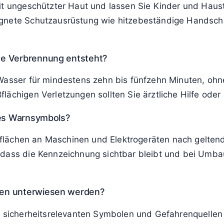
r heißen Oberflächen üblich?
ren von etwa 55 bis 60 Grad Celsius vor Berührungen g
ds und Herstellerangaben können je nach Einsatzbere
iebs des Geräts?
riebs als auch in der Abkühlphase nach dem Ausschalt
eine Berührung zu Verbrennungen führen kann.
nsymbol an einem Gerät angebracht ist?
it ungeschützter Haut und lassen Sie Kinder und Hausti
ignete Schutzausrüstung wie hitzebeständige Handsch
ne Verbrennung entsteht?