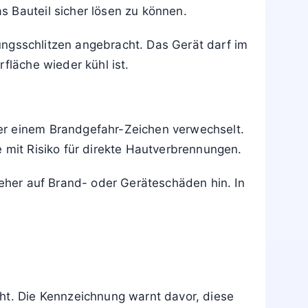
ckt wird.
, Netzstecker ziehen und eine Fachkraft
ächen. Die Scheibe bleibt auch nach dem
rten, bis die Glasfläche abgekühlt ist.
raturen. Vor dem Entfernen des
s Bauteil sicher lösen zu können.
ngsschlitzen angebracht. Das Gerät darf im
fläche wieder kühl ist.