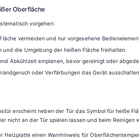
bgasbereichen.
 Gehäuse, eine Glastür, eine Metallabdeckung oder ein
tufen?
ahrenwarnung, nicht nur um einen harmlosen Hinweis. 
he Materialschäden bei hitzeempfindlichen Gegenstän
iterhin möglich, aber nur unter Beachtung einfacher
 starke Hitze, Verfärbungen, Brandgeruch oder Rauch
eißer Oberfläche
ystematisch vorgehen:
en Fläche vermeiden und nur vorgesehene Bedienelemen