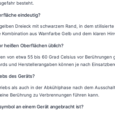
rd gelegentlich mit einem allgemeinen Hitzesymbol od
Vordergrund, sondern die lokale Erwärmung einer Fläche
 oder Warnhinweise auf
Überhitzung
weisen hingegen e
st besondere Vorsicht geboten.
 Oberfläche
lächen genau an?
auteil oder Gerät im Betrieb hohe Temperaturen errei
sgefahr besteht.
rfläche eindeutig?
gelben Dreieck mit schwarzem Rand, in dem stilisierte
 die Kombination aus Warnfarbe Gelb und dem klaren H