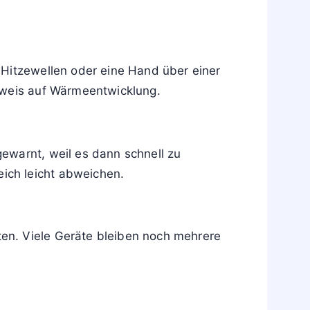
er einem Brandgefahr-Zeichen verwechselt.
 mit Risiko für direkte Hautverbrennungen.
her auf Brand- oder Geräteschäden hin. In
cht. Die Kennzeichnung warnt davor, diese
 Hitzewellen oder eine Hand über einer
inweis auf Wärmeentwicklung.