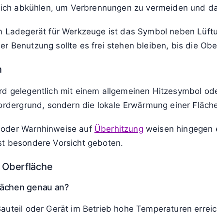
n und die Umgebung der heißen Fläche freihalten.
nd Abkühlzeit einplanen, bevor gereinigt oder abgede
, Brandgeruch oder Verfärbungen das Gerät ausschalten
stür erscheint neben der Tür das Symbol für heiße Fl
r nicht an der Tür spielen lassen und beim Reinigen wa
er Heizplatte einen Warnhinweis für Oberflächentempe
tlich abkühlen, um Verbrennungen zu vermeiden und da
n Ladegerät für Werkzeuge ist das Symbol neben Lüftu
 Benutzung sollte es frei stehen bleiben, bis die Ober
n