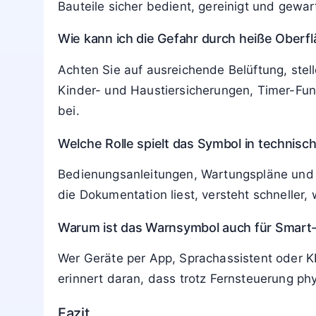
Kühlen Sie die Stelle sofort mit lauwarmem 
starken Schmerzen, Blasenbildung oder großf
Wer ist verantwortlich für das Anbringen 
Hersteller sind verpflichtet, gefährliche O
Betrieben müssen zusätzlich darauf achten,
verdeckt wird.
Müssen Beschäftigte zu diesem Warnzeic
Arbeitgeber müssen ihre Mitarbeiter zu all
Bauteile sicher bedient, gereinigt und gewa
Wie kann ich die Gefahr durch heiße Oberfl
Achten Sie auf ausreichende Belüftung, stel
Kinder- und Haustiersicherungen, Timer-Fu