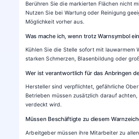
Ab welcher Temperatur ist eine Warnung vo
In der Praxis wird ab Oberflächentemperatu
Hautschäden kommen kann. Industriestandar
Gilt das Warnsymbol nur während des Betr
Die Gefahr besteht sowohl während des Bet
Minuten oder sogar Stunden so warm, dass 
Wie soll ich mich verhalten, wenn das War
Berühren Sie die markierten Flächen nicht m
Nutzen Sie bei Wartung oder Reinigung gee
Möglichkeit vorher aus.
Was mache ich, wenn trotz Warnsymbol ei