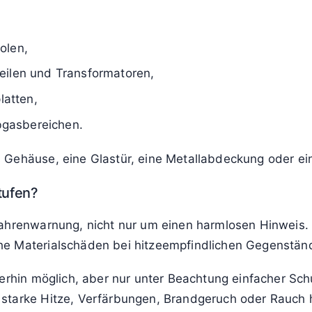
äche“
hrend des Betriebs oder kurz danach Temperaturen err
 dem Ausschalten erhöht, was der Nutzer ohne Thermom
gswarnung geführt. Es fordert dazu auf, Abstand zu ha
n.
orkommt
olen,
eilen und Transformatoren,
latten,