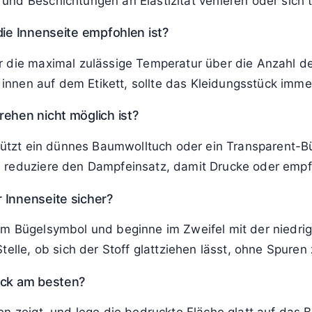
enseite
bügelt werden?
, Wolle, Leinen mit Struktur sowie Jersey profitieren 
Pailletten und Applikationen bleiben länger schön, wen
ien von außen bügle?
glänzende Stellen, Druckstellen oder sogar Verfärbung
nd Beschichtungen an Elastizität verlieren oder sich t
die Innenseite empfohlen ist?
 die maximal zulässige Temperatur über die Anzahl der
n innen auf dem Etikett, sollte das Kleidungsstück imm