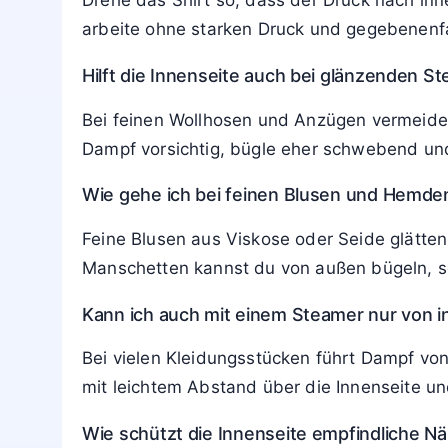
Kann ich eine Bügelhilfe nutzen, wenn Umdr
Wenn sich ein Teil nicht umstülpen lässt, s
Achte trotzdem auf niedrige Temperatur und
Welche Temperatur ist beim Bügeln von der
Richte dich immer zuerst nach den Punkten 
prüfe zwischendurch an einer unauffälligen S
Wie bügle ich T-Shirts mit großem Frontdr
Drehe das Shirt so, dass der Druck nach inn
arbeite ohne starken Druck und gegebenenf
Hilft die Innenseite auch bei glänzenden S
Bei feinen Wollhosen und Anzügen vermeides