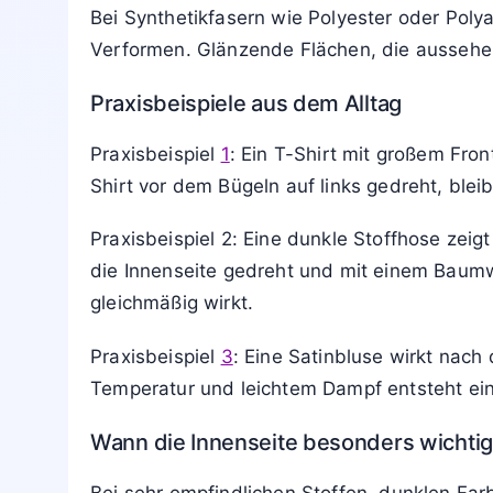
Baumwolltuch zwischen Bügeleisen und Stof
bügeln.
Wenn im Etikett gleichzeitig „nicht heiß bü
hitzeempfindliches Material. In diesen Fälle
verschwinden.
Warum das Bügeln von der Innenseite wi
Das Wenden auf die Innenseite reduziert die
länger kräftig, Druckmotive reißen nicht so 
Bei Synthetikfasern wie Polyester oder Poly
Verformen. Glänzende Flächen, die aussehe
Praxisbeispiele aus dem Alltag
Praxisbeispiel
1
: Ein T-Shirt mit großem Fro