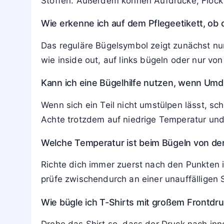
Häufige Fragen zum Bügeln von der Inn
Welche Stoffe sollten immer von innen ge
Empfindliche Materialien wie Viskose, Seide
Innenseite. Auch dunkle Baumwolle, Drucke, 
Temperatur bügelst.
Was passiert, wenn ich empfindliche Textil
Bei direktem Kontakt mit der Sohle können 
Stoffen. Außerdem können Aufdrucke, Flock u
Wie erkenne ich auf dem Pflegeetikett, ob 
Das reguläre Bügelsymbol zeigt zunächst nur
wie inside out, auf links bügeln oder nur vo