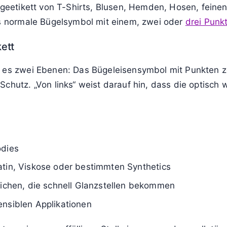
bedeutet von links bügeln?
ss das Kleidungsstück
Inhalt anzeigen
odass die Innenseite
tze und Druck geschützt
spuren, Ausbleichen und Schäden an Aufdrucken, Näht
egeetikett von T-Shirts, Blusen, Hemden, Hosen, feinen
as normale Bügelsymbol mit einem, zwei oder
drei Punk
ett
 es zwei Ebenen: Das Bügeleisensymbol mit Punkten ze