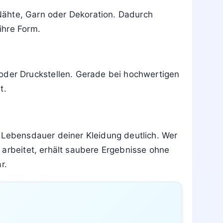
zeln von innen bearbeitest. Kragen und
 Hitzeeinstellung nutzt.
fekt. Hänge das Teil auf, führe den Steamer
flecken entstehen.
 Nähte, Garn oder Dekoration. Dadurch
ihre Form.