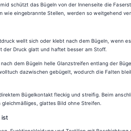
f legen. Anschließend mit wenig Druck und passenden 
geln“ oder nur ein Punkt im Bügeleisensymbol angegeben
n immer mit niedriger Temperatur beginnen und Hitze lan
chtig ist
 direkte Hitzeeinwirkung und den Druck auf die sichtb
schnell und es entstehen deutlich seltener unschöne Gla
amid schützt das Bügeln von der Innenseite die Fasers
n wie eingebrannte Stellen, werden so weitgehend ve
ntdruck wellt sich oder klebt nach dem Bügeln, wenn e