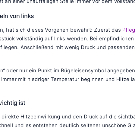
chutz. „Von links“ weist darauf hin, dass die optisch 
odies
atin, Viskose oder bestimmten Synthetics
chen, die schnell Glanzstellen bekommen
ensiblen Applikationen
est an einer unauffälligen Stelle immer vor dem vollstä
ln von links
n, hat sich dieses Vorgehen bewährt: Zuerst das
Pfleg
tück vollständig auf links wenden. Bei empfindlichen 