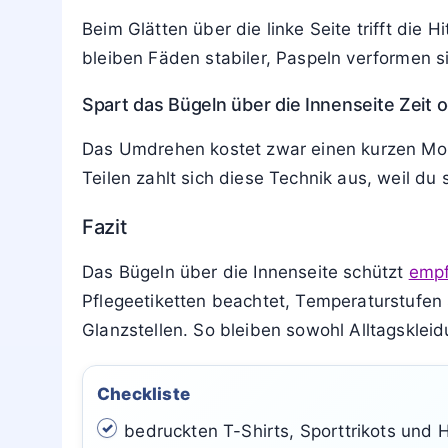
Dampf vorsichtig, bügle eher schwebend und
Wie gehe ich bei feinen Blusen und Hemde
Feine Blusen aus Viskose oder Seide glätte
Manschetten kannst du von außen bügeln, sof
Kann ich auch mit einem Steamer nur von i
Bei vielen Kleidungsstücken führt Dampf vo
mit leichtem Abstand über die Innenseite u
Wie schützt die Innenseite empfindliche N
Beim Glätten über die linke Seite trifft die
bleiben Fäden stabiler, Paspeln verformen 
Spart das Bügeln über die Innenseite Zeit 