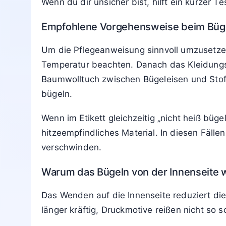
Textzusatz gibt Hinweise zur Seite und zum S
der Bügelsohle geschützt werden muss.
Besonders wichtig ist das bei:
bedruckten T-Shirts, Sporttrikots und Ho
Stoffen mit glänzender Oberfläche, wie S
Hemdkragen, Manschetten und Bundberei
Stoffen mit Bestickungen, Patches oder s
Wenn du dir unsicher bist, hilft ein kurzer T
Empfohlene Vorgehensweise beim Büge
Um die Pflegeanweisung sinnvoll umzusetze
Temperatur beachten. Danach das Kleidungss