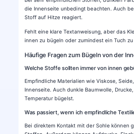
Shirt vor dem Bügeln auf links gedreht, bleib
Praxisbeispiel 2: Eine dunkle Stoffhose zei
die Innenseite gedreht und mit einem Baumw
gleichmäßig wirkt.
Praxisbeispiel
3
: Eine Satinbluse wirkt nach
Temperatur und leichtem Dampf entsteht ein 
Wann die Innenseite besonders wichtig 
Bei sehr empfindlichen Stoffen, dunklen Far
die Innenseite unbedingt beachten. Auch bei 
Stoff auf Hitze reagiert.
Fehlt eine klare Textanweisung, aber das Kle
innen zu bügeln oder zumindest ein Tuch zu