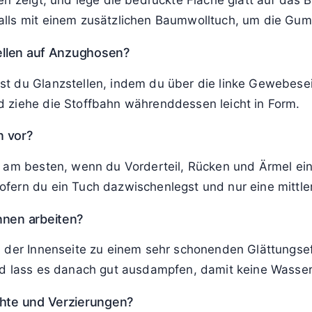
ehen nicht möglich ist?
chützt ein dünnes Baumwolltuch oder ein Transparent-Bü
 reduziere den Dampfeinsatz, damit Drucke oder empfin
 Innenseite sicher?
im Bügelsymbol und beginne im Zweifel mit der niedri
telle, ob sich der Stoff glattziehen lässt, ohne Spuren
uck am besten?
en zeigt, und lege die bedruckte Fläche glatt auf das
alls mit einem zusätzlichen Baumwolltuch, um die Gu
tellen auf Anzughosen?
t du Glanzstellen, indem du über die linke Gewebesei