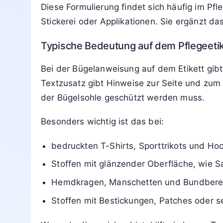
Was 
13. März 2026
von
Jan Peters
Lesedauer: 6 Min
Aktualisiert: 13. März 2026 08:12
Die Angabe „von links bügeln“ bedeutet, da
zum Bügeln auf links gedreht werden soll, s
oben liegt und die Außenseite direkt vor Hi
wird. So vermeidest du Glanzstellen, Druck
Diese Formulierung findet sich häufig im Pfl
Stickerei oder Applikationen. Sie ergänzt d
Typische Bedeutung auf dem Pflegeetik
Bei der Bügelanweisung auf dem Etikett gibt