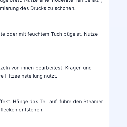
geltuch die Außenseite recht zuverlässig.
dliche Strukturen nicht aufquellen.
gsten Stufe. Taste dich langsam heran und
 zu zeigen.
 Bügelbrett. Nutze eine moderate Temperatur,
mmierung des Drucks zu schonen.
te oder mit feuchtem Tuch bügelst. Nutze