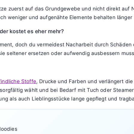
 ziehe die Stoffbahn währenddessen leicht in Form.
n vor?
n am besten, wenn du Vorderteil, Rücken und Ärmel ein
ern du ein Tuch dazwischenlegst und nur eine mittlere
nnen arbeiten?
n der Innenseite zu einem sehr schonenden Glättungsef
nd lass es danach gut ausdampfen, damit keine Wasser
ähte und Verzierungen?
 Hitze zuerst auf das Grundgewebe und nicht direkt auf
sich weniger und aufgenähte Elemente behalten länger 
oder kostet es eher mehr?