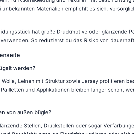
t der Druck glatt und haftet besser am Stoff.
gt nach dem Bügeln helle Glanzstreifen entlang der Büg
olltuch dazwischen gebügelt, wodurch die Falten blei
 direktem Bügelkontakt fleckig und streifig. Beim ansch
gleichmäßiges, glattes Bild ohne Streifen.
ist
ben, Funktionskleidung und Textilien mit Beschichtung
unbekannten Materialien empfiehlt es sich, vorsorglich 
idungsstück hat große Druckmotive oder glänzende Part
 verwenden. So reduzierst du das Risiko von dauerhaf