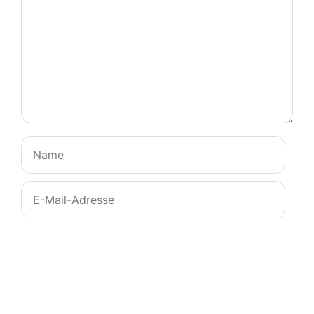
Name
E-
Mail-
Adresse
Website
Name, E-Mail-Adresse und Website in diesem
Browser für meinen nächsten Kommentar