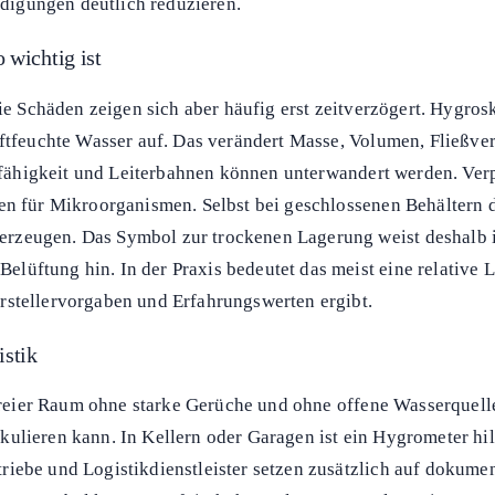
digungen deutlich reduzieren.
wichtig ist
die Schäden zeigen sich aber häufig erst zeitverzögert. Hygros
uftfeuchte Wasser auf. Das verändert Masse, Volumen, Fließver
onsfähigkeit und Leiterbahnen können unterwandert werden. Ve
den für Mikroorganismen. Selbst bei geschlossenen Behältern
zeugen. Das Symbol zur trockenen Lagerung weist deshalb ind
üftung hin. In der Praxis bedeutet das meist eine relative L
rstellervorgaben und Erfahrungswerten ergibt.
istik
tfreier Raum ohne starke Gerüche und ohne offene Wasserquelle
ulieren kann. In Kellern oder Garagen ist ein Hygrometer hi
riebe und Logistikdienstleister setzen zusätzlich auf dokume