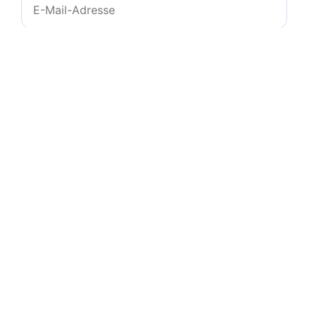
Mail-
Adresse
Website
Name, E-Mail-Adresse und Website in diesem
Browser für meinen nächsten Kommentar
speichern.
© 2011-2026
zeichencheck.de
-
info@ms-
programs.de
-
Impressum
-
Datenschutz
-