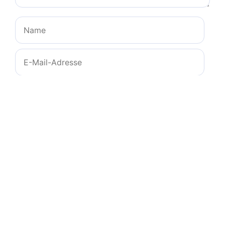
Name
E-
Mail-
Adresse
Website
Name, E-Mail-Adresse und Website in diesem
Browser für meinen nächsten Kommentar
speichern.