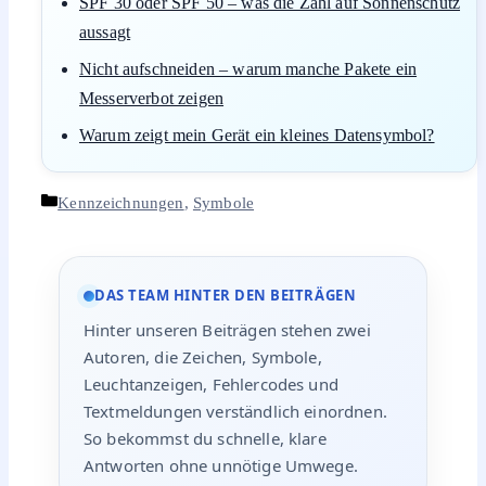
SPF 30 oder SPF 50 – was die Zahl auf Sonnenschutz
aussagt
Nicht aufschneiden – warum manche Pakete ein
Messerverbot zeigen
Warum zeigt mein Gerät ein kleines Datensymbol?
Kategorien
Kennzeichnungen
,
Symbole
DAS TEAM HINTER DEN BEITRÄGEN
Hinter unseren Beiträgen stehen zwei
Autoren, die Zeichen, Symbole,
Leuchtanzeigen, Fehlercodes und
Textmeldungen verständlich einordnen.
So bekommst du schnelle, klare
Antworten ohne unnötige Umwege.