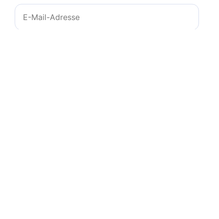
E-
Mail-
Adresse
Website
Name, E-Mail-Adresse und Website in diesem
Browser für meinen nächsten Kommentar
speichern.
© 2011-2026
zeichencheck.de
-
info@ms-
programs.de
-
Impressum
-
Datenschutz
-