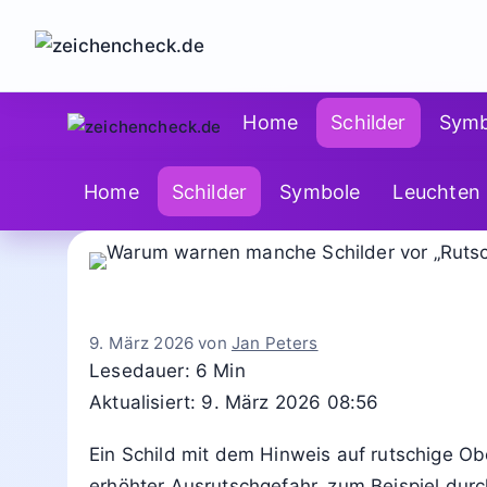
Zum
Inhalt
springen
Home
Schilder
Symb
Home
Schilder
Symbole
Leuchten
9. März 2026
von
Jan Peters
Lesedauer: 6 Min
Aktualisiert: 9. März 2026 08:56
Ein Schild mit dem Hinweis auf rutschige Ob
erhöhter Ausrutschgefahr, zum Beispiel dur