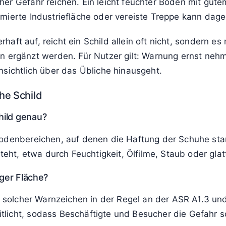
er Gefahr reichen. Ein leicht feuchter Boden mit gutem
mierte Industriefläche oder vereiste Treppe kann dageg
haft auf, reicht ein Schild allein oft nicht, sondern
rgänzt werden. Für Nutzer gilt: Warnung ernst nehme
nsichtlich über das Übliche hinausgeht.
he Schild
hild genau?
odenbereichen, auf denen die Haftung der Schuhe stark
steht, etwa durch Feuchtigkeit, Ölfilme, Staub oder gla
iger Fläche?
ng solcher Warnzeichen in der Regel an der ASR A1.3 un
licht, sodass Beschäftigte und Besucher die Gefahr s