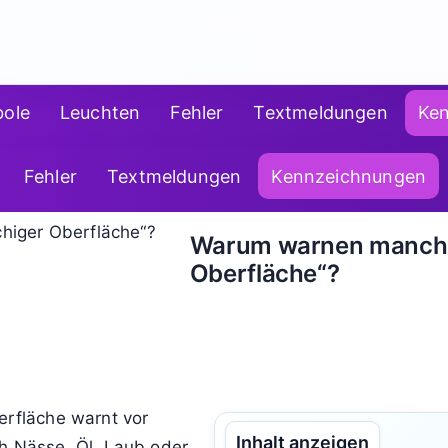
ole
Leuchten
Fehler
Textmeldungen
Ke
Fehler
Textmeldungen
Kennzeichnungen
Warum warnen manche 
Oberfläche“?
erfläche warnt vor
Inhalt anzeigen
ch Nässe, Öl, Laub oder