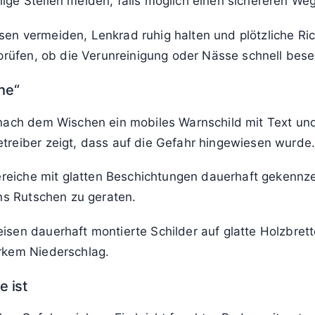
ige Stellen meiden, falls möglich einen sichereren We
en vermeiden, Lenkrad ruhig halten und plötzliche Ric
 prüfen, ob die Verunreinigung oder Nässe schnell bese
he“
nach dem Wischen ein mobiles Warnschild mit Text un
treiber zeigt, dass auf die Gefahr hingewiesen wurde
ereiche mit glatten Beschichtungen dauerhaft gekennze
ins Rutschen zu geraten.
en dauerhaft montierte Schilder auf glatte Holzbrett
rkem Niederschlag.
e ist