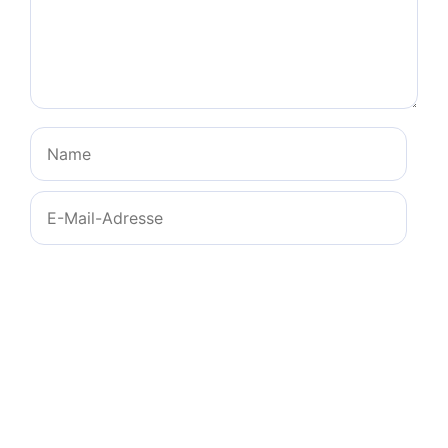
Name
E-
Mail-
Adresse
Website
Name, E-Mail-Adresse und Website in diesem
Browser für meinen nächsten Kommentar
speichern.