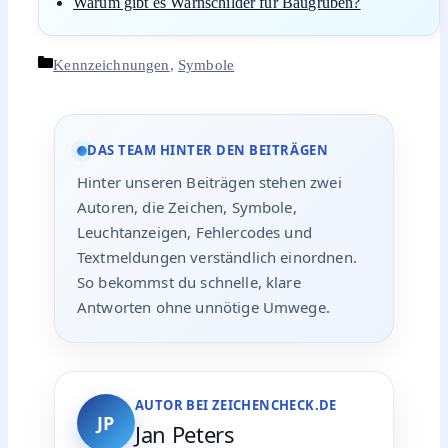
Warum gibt es Warnschilder für Baugruben?
Kategorien
Kennzeichnungen
,
Symbole
DAS TEAM HINTER DEN BEITRÄGEN
Hinter unseren Beiträgen stehen zwei
Autoren, die Zeichen, Symbole,
Leuchtanzeigen, Fehlercodes und
Textmeldungen verständlich einordnen.
So bekommst du schnelle, klare
Antworten ohne unnötige Umwege.
AUTOR BEI ZEICHENCHECK.DE
JP
Jan Peters