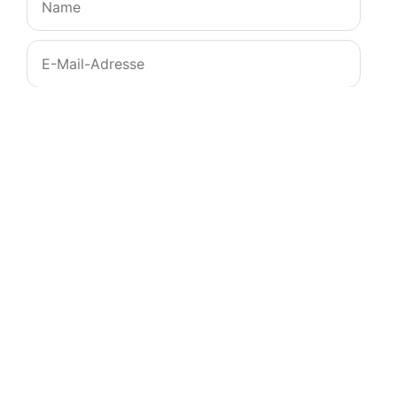
E-
Mail-
Adresse
Website
Name, E-Mail-Adresse und Website in diesem
Browser für meinen nächsten Kommentar
speichern.