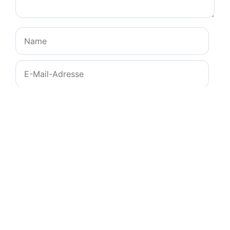
Name
E-
Mail-
Adresse
Website
Name, E-Mail-Adresse und Website in diesem
Browser für meinen nächsten Kommentar
speichern.