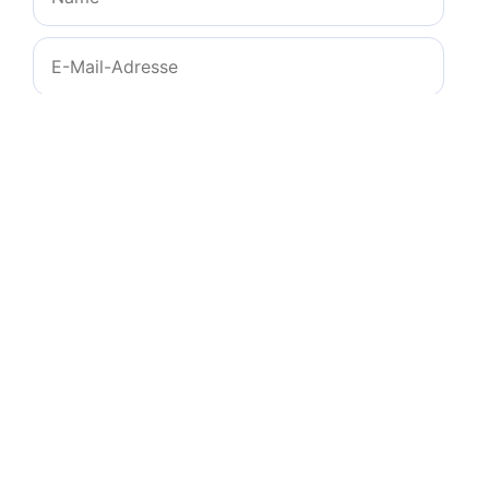
E-
Mail-
Adresse
Website
Name, E-Mail-Adresse und Website in diesem
Browser für meinen nächsten Kommentar
speichern.
© 2011-2026
zeichencheck.de
-
info@ms-