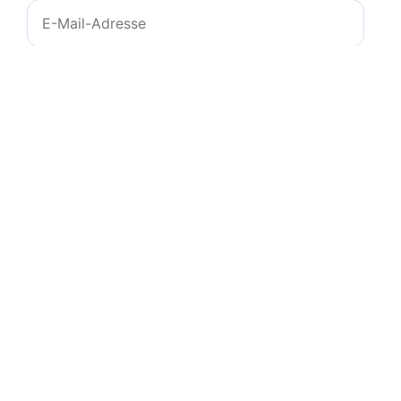
E-
Mail-
Adresse
Website
Name, E-Mail-Adresse und Website in diesem
Browser für meinen nächsten Kommentar
speichern.
© 2011-2026
zeichencheck.de
-
info@ms-
programs.de
-
Impressum
-
Datenschutz
-