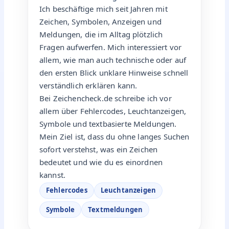
Kategorien
Fehlercodes
,
Textmeldungen
DAS TEAM HINTER DEN BEITRÄGEN
Hinter unseren Beiträgen stehen zwei
Autoren, die Zeichen, Symbole,
Leuchtanzeigen, Fehlercodes und
Textmeldungen verständlich einordnen.
So bekommst du schnelle, klare
Antworten ohne unnötige Umwege.
AUTOR BEI ZEICHENCHECK.DE
JP
Jan Peters
Zeichen, Fehlercodes &