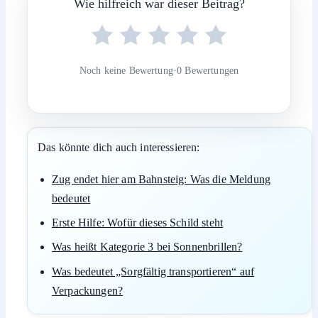
Wann sollte ein Techniker oder eine Werkstatt
prüfen?
Wenn der Hinweis trotz deutlich reduzierter Beladung
immer wieder erscheint, können Sensoren oder Waagen
defekt sein. In diesem Fall sollten Fachleute das Gerät
oder Fahrzeug prüfen.
Fazit
Der Hinweis zur Verringerung der Beladung ist ein klarer
Schutz- und Sicherheitsalarm gegen Überlastung. Wer
Gewicht oder Füllmenge zeitnah anpasst und sich an die
Herstellerangaben hält, vermeidet Folgeschäden und
kann Gerät oder Fahrzeug in der Regel zuverlässig weiter
nutzen.