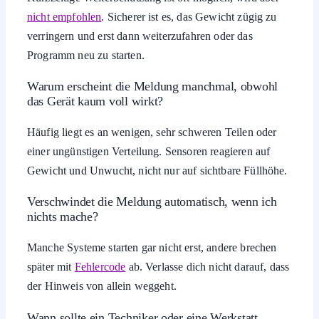
Text zur Reduzierung der Beladung. Nach dem
Entnehmen von zwei Handtüchern und dem
Neuverteilen startet das Schleudern normal und die
Meldung verschwindet. Das zeigt, dass meist bereits eine
geringe Entlastung ausreicht.
Häufige Fragen
Ist „Beladung reduzieren“ gefährlich oder nur ein
Hinweis?
Die Meldung ist in der Regel eine Warnung vor
Überlastung, kein sofortiger
Notfall
. Trotzdem solltest du
zügig reagieren, um Schäden oder Folgestörungen zu
vermeiden.
Darf ich das Gerät oder Fahrzeug weiter nutzen,
obwohl die Meldung erscheint?