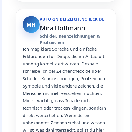
Leuchtanzeigen
Ich beschäftige mich seit Jahren mit
Zeichen, Symbolen, Anzeigen und
Meldungen, die im Alltag plötzlich
Fragen aufwerfen. Mich interessiert vor
allem, wie man auch technische oder auf
den ersten Blick unklare Hinweise schnell
verständlich erklären kann.
Bei Zeichencheck.de schreibe ich vor
allem über Fehlercodes, Leuchtanzeigen,
Symbole und textbasierte Meldungen.
Mein Ziel ist, dass du ohne langes Suchen
sofort verstehst, was ein Zeichen
bedeutet und wie du es einordnen
kannst.
Fehlercodes
Leuchtanzeigen
Symbole
Textmeldungen