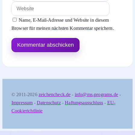
Risiken oder Nebenwirkungen einer Lösung sind
willkommen.
Antworten
Schreibe einen Kommentar
Kommentar
Name
E-
Mail-
Website
Adresse