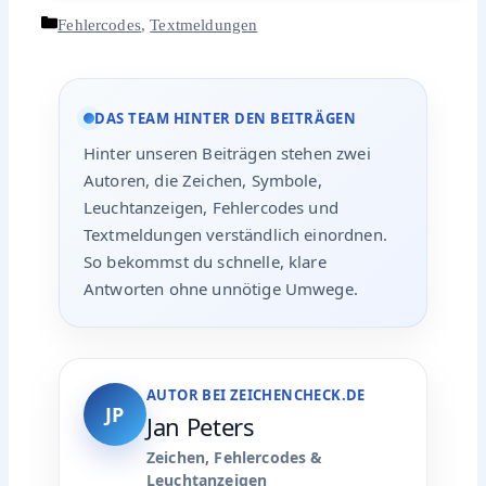
Wie hilfreich war dieser Beitrag?
Noch keine Bewertung
·
0 Bewertungen
Das könnte dich auch interessieren:
Zug endet hier am Bahnsteig: Was die Meldung
bedeutet
Erste Hilfe: Wofür dieses Schild steht
Was heißt Kategorie 3 bei Sonnenbrillen?
Was bedeutet „Sorgfältig transportieren“ auf
Verpackungen?