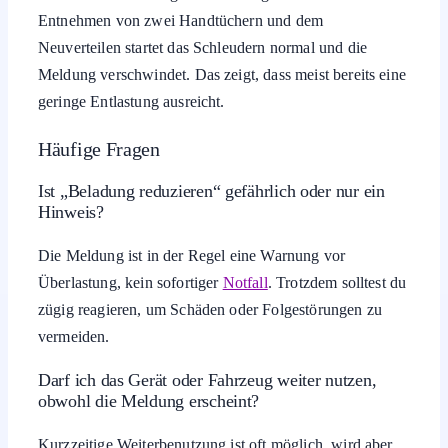
Bei Waschmaschine oder Trockner hilft es meist, einige
schwere Teile zu entnehmen und die Wäsche in der
Trommel lockerer zu verteilen. Bleibt die Meldung, Gerät
kurz ausschalten, Trommel von Hand drehen und prüfen,
ob sich ein Teil verklemmt oder ein sehr schweres Stück
alles dominiert. Erst danach Programm neu starten.
Im Fahrzeug solltest du zuerst einen Blick in die
Zuladungsangaben im Fahrzeugschein und in die
Betriebsanleitung werfen. Wenn Passagiere, Gepäck oder
Ladung das zulässige Gesamtgewicht oder die Achslast
überschreiten könnten, muss Gewicht raus oder anders
verteilt werden. Bei Anhängern ist zusätzlich die Stützlast
der Kupplung im Blick zu behalten.
Ein typischer Praxisfall: Eine Frontlader-Waschmaschine
meldet nach dem Start bei vollem 8-kg-Programm den