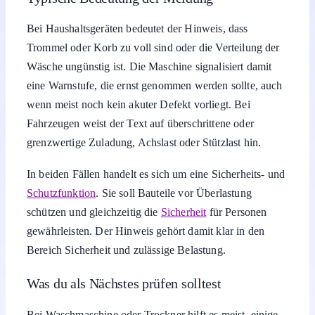
Die Meldung „Beladung reduzieren“ weist in der Regel
darauf hin, dass ein Gerät, Fahrzeug oder eine Maschine
aktuell überlastet ist oder kurz davor steht. Sie fordert
dich auf, Gewicht, Anzahl oder Menge zu verringern, um
Schäden, Fehlfunktionen oder Sicherheitsrisiken zu
vermeiden. Wichtig ist, die Belastung sofort zu prüfen
und eher zu früh als zu spät zu reduzieren.
Am häufigsten erscheint dieser Hinweis bei
Waschmaschinen, Trocknern, Geschirrspülern oder
Fahrzeugen mit Lastüberwachung. Die Steuerung
erkennt dann, dass das eingestellte Programm oder die
zulässige Traglast für die aktuelle Füllmenge zu hoch ist.
Ignorierst du den Hinweis, drohen Fehlermeldungen,
Programmabbrüche oder übermäßiger Verschleiß.