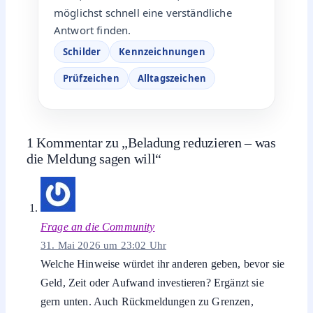
AUTORIN BEI ZEICHENCHECK.DE
MH
Mira Hoffmann
Schilder, Kennzeichnungen &
Prüfzeichen
Ich mag klare Sprache und einfache
Erklärungen für Dinge, die im Alltag oft
unnötig kompliziert wirken. Deshalb
schreibe ich bei Zeichencheck.de über
Schilder, Kennzeichnungen, Prüfzeichen,
Symbole und viele andere Zeichen, die
Menschen schnell verstehen möchten.
Mir ist wichtig, dass Inhalte nicht
technisch oder trocken klingen, sondern
direkt weiterhelfen. Wenn du ein
unbekanntes Zeichen siehst und wissen