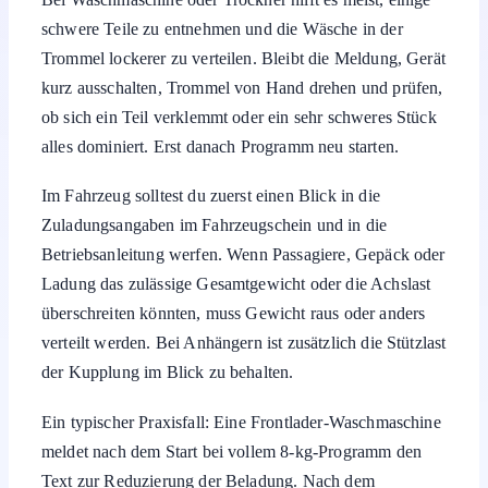
Typische Bedeutung der Meldung
Bei Haushaltsgeräten bedeutet der Hinweis, dass
Trommel oder Korb zu voll sind oder die Verteilung der
Wäsche ungünstig ist. Die Maschine signalisiert damit
eine Warnstufe, die ernst genommen werden sollte, auch
wenn meist noch kein akuter Defekt vorliegt. Bei
Fahrzeugen weist der Text auf überschrittene oder
grenzwertige Zuladung, Achslast oder Stützlast hin.
In beiden Fällen handelt es sich um eine Sicherheits- und
Schutzfunktion
. Sie soll Bauteile vor Überlastung
schützen und gleichzeitig die
Sicherheit
für Personen
gewährleisten. Der Hinweis gehört damit klar in den
Bereich Sicherheit und zulässige Belastung.
Was du als Nächstes prüfen solltest