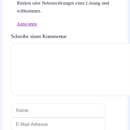
willst, was dahintersteckt, sollst du hier
möglichst schnell eine verständliche
Antwort finden.
Schilder
Kennzeichnungen
Prüfzeichen
Alltagszeichen
1 Kommentar zu „Beladung reduzieren – was
die Meldung sagen will“
Frage an die Community
31. Mai 2026 um 23:02 Uhr
Welche Hinweise würdet ihr anderen geben, bevor sie
Geld, Zeit oder Aufwand investieren? Ergänzt sie
gern unten. Auch Rückmeldungen zu Grenzen,