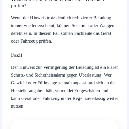
Kurzzeitige Weiterbenutzung ist oft möglich, wird aber
nicht empfohlen
. Sicherer ist es, das Gewicht zügig zu
verringern und erst dann weiterzufahren oder das
Programm neu zu starten.
Warum erscheint die Meldung manchmal, obwohl
das Gerät kaum voll wirkt?
Häufig liegt es an wenigen, sehr schweren Teilen oder
einer ungünstigen Verteilung. Sensoren reagieren auf
Gewicht und Unwucht, nicht nur auf sichtbare Füllhöhe.
Verschwindet die Meldung automatisch, wenn ich
nichts mache?
Manche Systeme starten gar nicht erst, andere brechen
später mit
Fehlercode
ab. Verlasse dich nicht darauf, dass
der Hinweis von allein weggeht.