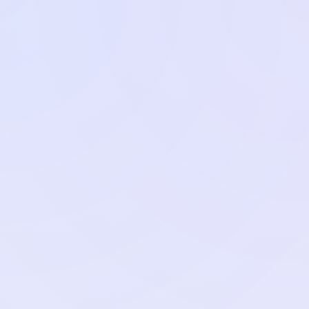
Name, E-Mail-Adresse und Website in diesem
Browser für meinen nächsten Kommentar speichern.
© 2011-2026
zeichencheck.de
-
info@ms-programs.de
-
Impressum
-
Datenschutz
-
Haftungsausschluss
-
EU-
Cookierichtlinie