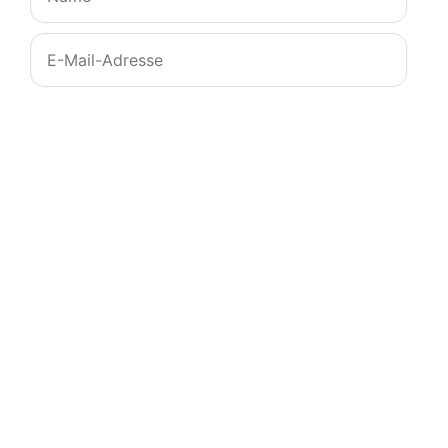
E-
Mail-
Adresse
Website
Name, E-Mail-Adresse und Website in diesem
Browser für meinen nächsten Kommentar
speichern.
© 2011-2026
zeichencheck.de
-
info@ms-