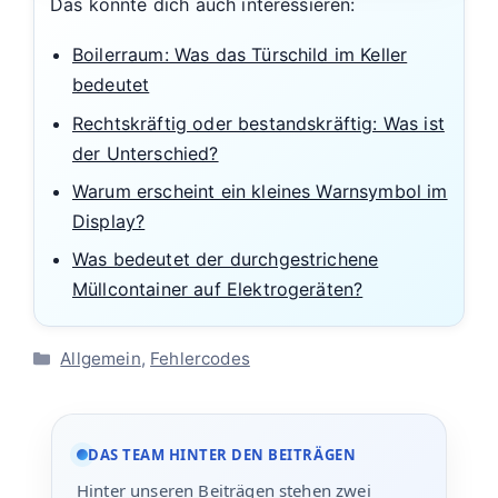
Das könnte dich auch interessieren:
Boilerraum: Was das Türschild im Keller
bedeutet
Rechtskräftig oder bestandskräftig: Was ist
der Unterschied?
Warum erscheint ein kleines Warnsymbol im
Display?
Was bedeutet der durchgestrichene
Müllcontainer auf Elektrogeräten?
Kategorien
Allgemein
,
Fehlercodes
DAS TEAM HINTER DEN BEITRÄGEN
Hinter unseren Beiträgen stehen zwei